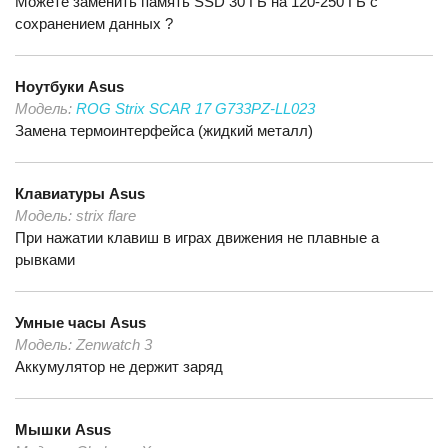
Можете заменить память SSD 30 ГБ на 120-250 ГБ с
сохранением данных ?
Ноутбуки
Asus
Модель:
ROG Strix SCAR 17 G733PZ-LL023
Замена термоинтерфейса (жидкий металл)
Клавиатуры
Asus
Модель:
strix flare
При нажатии клавиш в играх движения не плавные а
рывками
Умные часы
Asus
Модель:
Zenwatch 3
Аккумулятор не держит заряд
Мышки
Asus