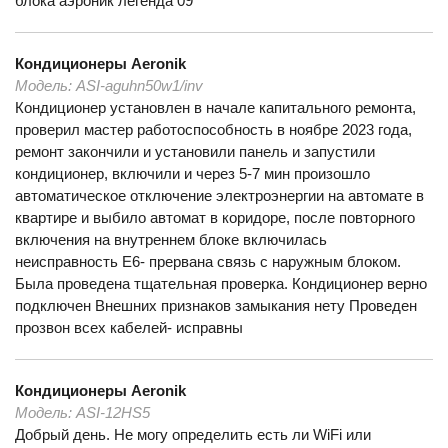
блока аэроник легенда 09
Кондиционеры
Aeronik
Модель:
ASI-aguhn50w1/inv
Кондиционер установлен в начале капитального ремонта,
проверил мастер работоспособность в ноябре 2023 года,
ремонт закончили и установили панель и запустили
кондиционер, включили и через 5-7 мин произошло
автоматическое отключение электроэнергии на автомате в
квартире и выбило автомат в коридоре, после повторного
включения на внутреннем блоке включилась
неисправность Е6- прервана связь с наружным блоком.
Была проведена тщательная проверка. Кондиционер верно
подключен Внешних признаков замыкания нету Проведен
прозвон всех кабелей- исправны
Кондиционеры
Aeronik
Модель:
ASI-12HS5
Добрый день. Не могу определить есть ли WiFi или