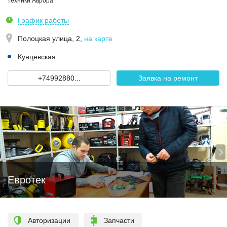
техники Аврора
График работы
Полоцкая улица, 2
,
на карте
Кунцевская
+74992880...
Заявка на ремонт
Евротек
Авторизации
Запчасти