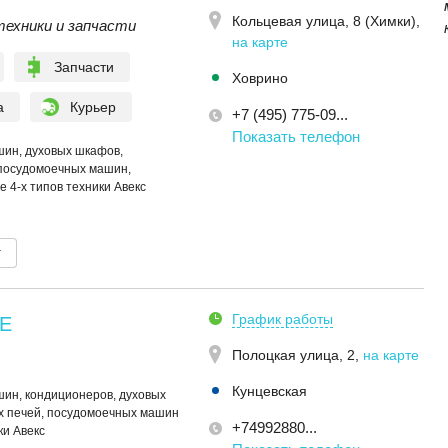
Кольцевая улица, 8 (Химки)
,
ехники и запчасти
на карте
Запчасти
Ховрино
а
Курьер
+7 (495) 775-09...
Показать телефон
ин, духовых шкафов,
 посудомоечных машин,
 4-х типов техники Авекс
т
График работы
E
Полоцкая улица, 2
,
на карте
Кунцевская
ин, кондиционеров, духовых
х печей, посудомоечных машин
+74992880...
ки Авекс