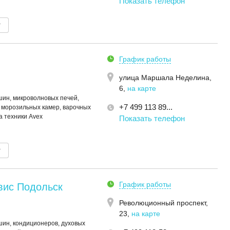
Показать телефон
т
График работы
улица Маршала Неделина,
6
,
на карте
ин, микроволновых печей,
+7 499 113 89...
 морозильных камер, варочных
а техники Avex
Показать телефон
т
График работы
вис Подольск
Революционный проспект,
23
,
на карте
ин, кондиционеров, духовых