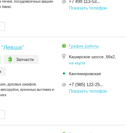
+7 499 113-53...
х печей, посудомоечных машин
и Авекс
Показать телефон
т
График работы
 "Левша"
Каширское шоссе, 66к2
,
Запчасти
на карте
а
Кантемировская
+7 (985) 122-25...
ин, духовых шкафов,
мясорубок, кухонных вытяжек и
Показать телефон
Avex
т