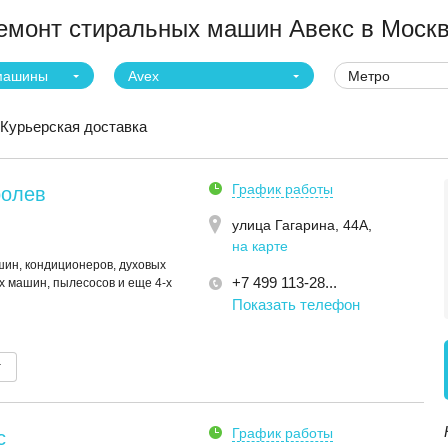
монт стиральных машин Авекс в Моск
машины
Avex
Метро
Курьерская доставка
График работы
ролев
улица Гагарина, 44А
,
на карте
ин, кондиционеров, духовых
+7 499 113-28...
 машин, пылесосов и еще 4-х
Показать телефон
т
График работы
с