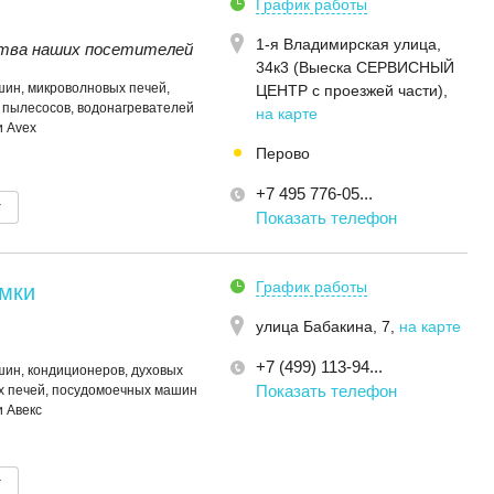
График работы
1-я Владимирская улица,
тва наших посетителей
34к3 (Выеска СЕРВИСНЫЙ
ин, микроволновых печей,
ЦЕНТР с проезжей части)
,
 пылесосов, водонагревателей
на карте
и Avex
Перово
+7 495 776-05...
т
Показать телефон
График работы
мки
улица Бабакина, 7
,
на карте
+7 (499) 113-94...
ин, кондиционеров, духовых
Показать телефон
х печей, посудомоечных машин
и Авекс
т