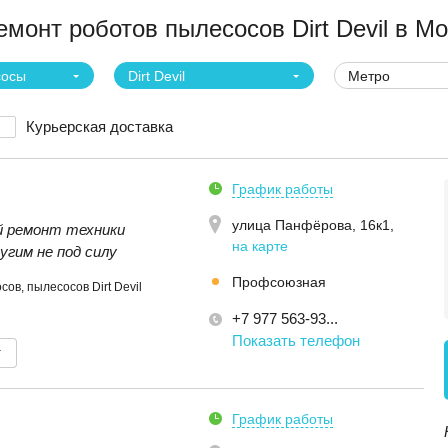
онт роботов пылесосов Dirt Devil в Мо
сосы
Dirt Devil
Метро
Курьерская доставка
График работы
улица Панфёрова, 16к1
,
 ремонт техники
на карте
угим не под силу
Профсоюзная
ов, пылесосов Dirt Devil
+7 977 563-93...
Показать телефон
т
График работы