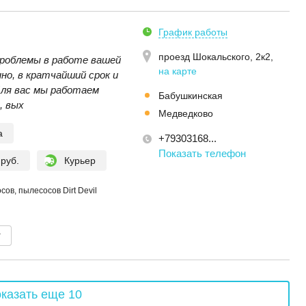
График работы
проезд Шокальского, 2к2
,
роблемы в работе вашей
на карте
но, в кратчайший срок и
Для вас мы работаем
Бабушкинская
, вых
Медведково
а
+79303168...
Показать телефон
 руб.
Курьер
ов, пылесосов Dirt Devil
т
казать еще 10