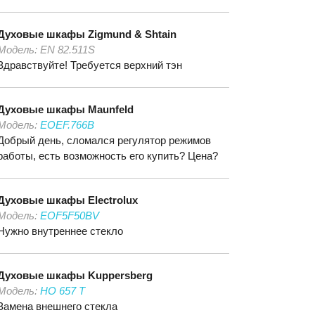
Духовые шкафы
Zigmund & Shtain
Модель:
EN 82.511S
Здравствуйте! Требуется верхний тэн
Духовые шкафы
Maunfeld
Модель:
EOEF.766B
Добрый день, сломался регулятор режимов
работы, есть возможность его купить? Цена?
Духовые шкафы
Electrolux
Модель:
EOF5F50BV
Нужно внутреннее стекло
Духовые шкафы
Kuppersberg
Модель:
HO 657 T
Замена внешнего стекла