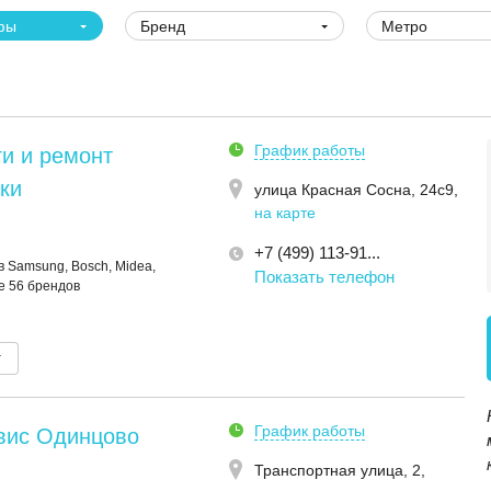
фы
Бренд
Метро
График работы
и и ремонт
ки
улица Красная Сосна, 24с9
,
на карте
+7 (499) 113-91...
 Samsung, Bosch, Midea,
Показать телефон
ще 56 брендов
т
График работы
рвис Одинцово
Транспортная улица, 2
,