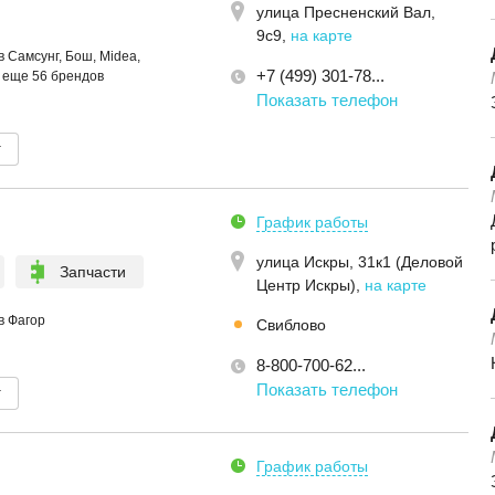
улица Пресненский Вал,
9с9
,
на карте
 Самсунг, Бош, Midea,
+7 (499) 301-78...
и еще 56 брендов
Показать телефон
т
График работы
улица Искры, 31к1 (Деловой
Запчасти
Центр Искры)
,
на карте
в Фагор
Свиблово
8-800-700-62...
Показать телефон
т
График работы