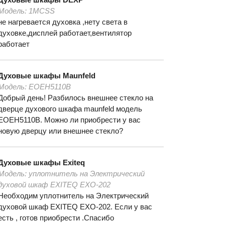
Модель:
1MCSS
не нагревается духовка ,нету света в
духовке,дисплей работает,вентилятор
работает
Духовые шкафы
Maunfeld
Модель:
EOEH5110B
Добрый день! Разбилось внешнее стекло на
дверце духового шкафа maunfeld модель
EOEH5110B. Можно ли приобрести у вас
новую дверцу или внешнее стекло?
Духовые шкафы
Exiteq
Модель:
уплотнитель на Электрический
духовой шкаф EXITEQ EXO-202
Необходим уплотнитель на Электрический
духовой шкаф EXITEQ EXO-202. Если у вас
есть , готов приобрести .Спасибо