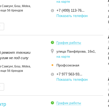
на карте
 Самсунг, Бош, Midea,
+7 (499) 113-76...
и еще 56 брендов
Показать телефон
т
График работы
улица Панфёрова, 16к1
,
 ремонт техники
на карте
угим не под силу
Профсоюзная
 Самсунг, Бош, Midea,
и еще 56 брендов
+7 977 563-93...
Показать телефон
т
График работы
нтр