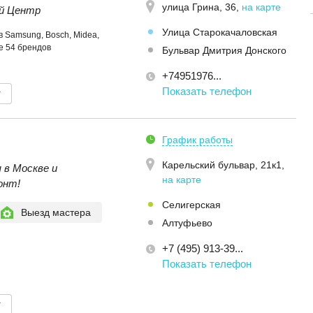
улица Грина, 36
,
на карте
й Центр
Улица Старокачаловская
 Samsung, Bosch, Midea,
ще 54 брендов
Бульвар Дмитрия Донского
+74951976...
Показать телефон
т
График работы
Карельский бульвар, 21к1
,
 в Москве и
на карте
онт!
Селигерская
Выезд мастера
Алтуфьево
+7 (495) 913-39...
Показать телефон
т