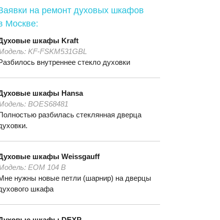
Заявки на ремонт духовых шкафов
в Москве:
Духовые шкафы
Kraft
Модель:
KF-FSKM531GBL
Разбилось внутреннее стекло духовки
Духовые шкафы
Hansa
Модель:
BOES68481
Полностью разбилась стеклянная дверца
духовки.
Духовые шкафы
Weissgauff
Модель:
ЕОМ 104 В
Мне нужны новые петли (шарнир) на дверцы
духового шкафа
Духовые шкафы
DEXP