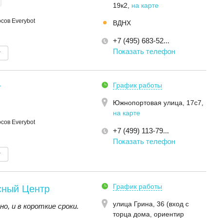
19к2
,
на карте
сов Everybot
ВДНХ
+7 (495) 683-52...
Показать телефон
т
График работы
т
Южнопортовая улица, 17с7
,
на карте
сов Everybot
+7 (499) 113-79...
Показать телефон
т
График работы
сный Центр
улица Грина, 36 (вход с
о, и в короткие сроки.
торца дома, ориентир