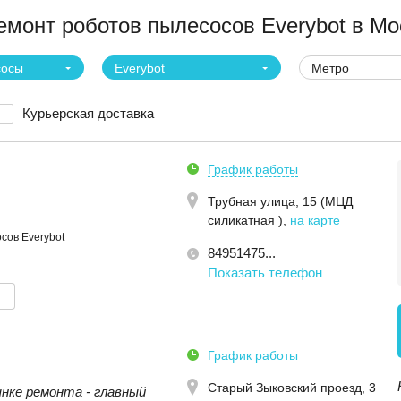
монт роботов пылесосов Everybot в Мо
сосы
Everybot
Метро
Курьерская доставка
График работы
Трубная улица, 15 (МЦД
силикатная )
,
на карте
сов Everybot
84951475...
Показать телефон
т
График работы
Старый Зыковский проезд, 3
ынке ремонта - главный