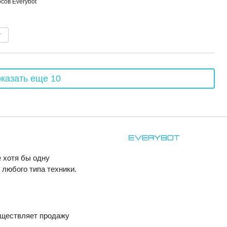
сов Everybot
т
казать еще 10
 хотя бы одну
любого типа техники.
уществляет продажу