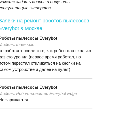
можете задать вопрос и получить
консультацию экспертов.
Заявки на ремонт роботов пылесосов
Everybot
в Москве
Роботы пылесосы
Everybot
Модель:
three spin
не работает после того, как ребенок несколько
раз его уронил (первое время работал, но
потом перестал откликаться на кнопки на
самом устройстве и далее на пульт)
Роботы пылесосы
Everybot
Модель:
Робот-полотер Everybot Edge
Не заряжается