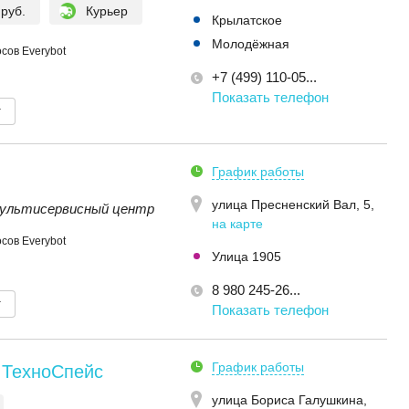
 руб.
Курьер
Крылатское
Молодёжная
сов Everybot
+7 (499) 110-05...
Показать телефон
т
График работы
улица Пресненский Вал, 5
,
ультисервисный центр
на карте
сов Everybot
Улица 1905
8 980 245-26...
т
Показать телефон
График работы
 ТехноСпейс
улица Бориса Галушкина,