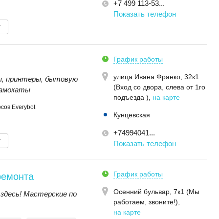
+7 499 113-53...
Показать телефон
т
График работы
улица Ивана Франко, 32к1
, принтеры, бытовую
(Вход со двора, слева от 1го
самокаты
подъезда )
,
на карте
сов Everybot
Кунцевская
+74994041...
т
Показать телефон
График работы
ремонта
Осенний бульвар, 7к1 (Мы
здесь! Мастерские по
работаем, звоните!)
,
на карте