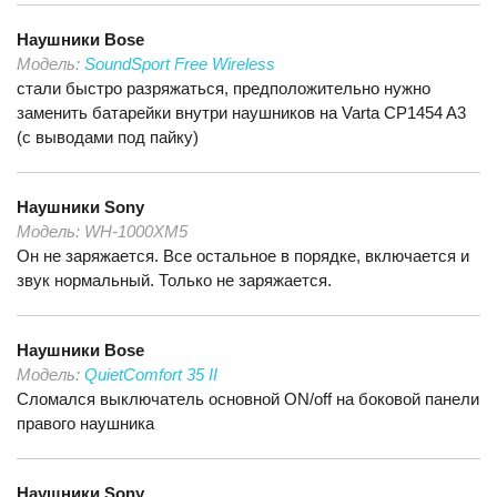
Наушники
Bose
Модель:
SoundSport Free Wireless
стали быстро разряжаться, предположительно нужно
заменить батарейки внутри наушников на Varta CP1454 A3
(с выводами под пайку)
Наушники
Sony
Модель:
WH-1000XM5
Он не заряжается. Все остальное в порядке, включается и
звук нормальный. Только не заряжается.
Наушники
Bose
Модель:
QuietComfort 35 II
Сломался выключатель основной ON/off на боковой панели
правого наушникa
Наушники
Sony