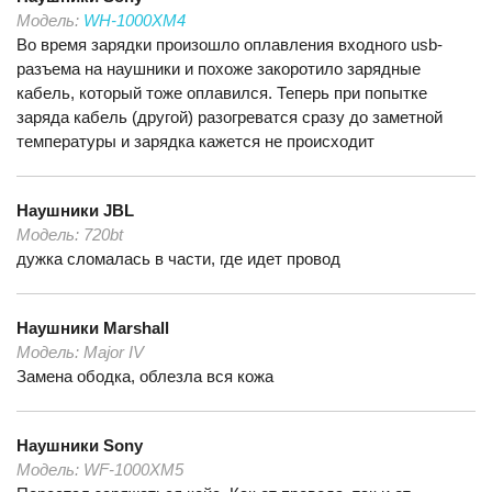
Модель:
WH-1000XM4
Во время зарядки произошло оплавления входного usb-
разъема на наушники и похоже закоротило зарядные
кабель, который тоже оплавился. Теперь при попытке
заряда кабель (другой) разогреватся сразу до заметной
температуры и зарядка кажется не происходит
Наушники
JBL
Модель:
720bt
дужка сломалась в части, где идет провод
Наушники
Marshall
Модель:
Major IV
Замена ободка, облезла вся кожа
Наушники
Sony
Модель:
WF-1000XM5