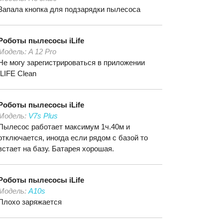
Запала кнопка для подзарядки пылесоса
Роботы пылесосы
iLife
Модель:
A 12 Pro
Не могу зарегистрироваться в приложении
ILIFE Clean
Роботы пылесосы
iLife
Модель:
V7s Plus
Пылесос работает максимум 1ч.40м и
отключается, иногда если рядом с базой то
встает на базу. Батарея хорошая.
Роботы пылесосы
iLife
Модель:
A10s
Плохо заряжается