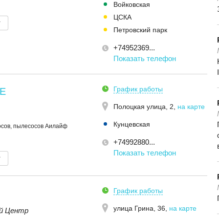
Войковская
ЦСКА
т
Петровский парк
+74952369...
Показать телефон
График работы
E
Полоцкая улица, 2
,
на карте
Кунцевская
осов, пылесосов Аилайф
+74992880...
Показать телефон
т
График работы
улица Грина, 36
,
на карте
й Центр