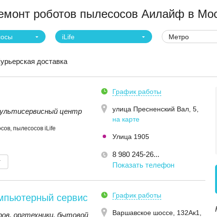
монт роботов пылесосов Аилайф в Мо
сосы
iLife
Метро
урьерская доставка
График работы
улица Пресненский Вал, 5
,
ультисервисный центр
на карте
ов, пылесосов iLife
Улица 1905
8 980 245-26...
т
Показать телефон
График работы
омпьютерный сервис
Варшавское шоссе, 132Ак1
,
ов, оргтехники, бытовой