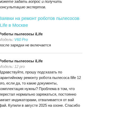
можете задать вопрос и получить
консультацию экспертов.
Заявки на ремонт роботов пылесосов
iLife
в Москве
Роботы пылесосы
iLife
Модель:
V60 Pro
после зарядки не включается
Роботы пылесосы
iLife
Модель:
12 pro
Здравствуйте, прошу подсказать по
гарантийному ремонту робота пылесоса Ilife 12
pro, если да, то какие документы,
комплектация нужны? Проблема в том, что
перестал нормально заряжаться, постоянно
мигает индикаторами, отваливается от вай
фай. Купили в августе 2025 на озоне. Спасибо