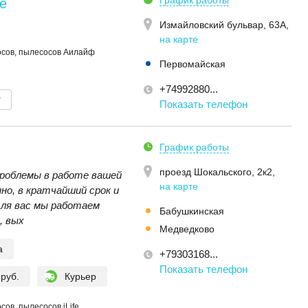
График работы
e
Измайловский бульвар, 63А
,
на карте
осов, пылесосов Аилайф
Первомайская
+74992880...
т
Показать телефон
График работы
проезд Шокальского, 2к2
,
роблемы в работе вашей
на карте
но, в кратчайший срок и
Для вас мы работаем
Бабушкинская
, вых
Медведково
а
+79303168...
Показать телефон
 руб.
Курьер
ов, пылесосов iLife