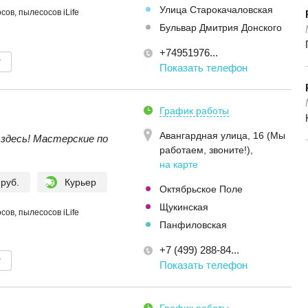
Улица Старокачаловская
ов, пылесосов iLife
Бульвар Дмитрия Донского
+74951976...
т
Показать телефон
График работы
Авангардная улица, 16 (Мы
здесь! Мастерские по
работаем, звоните!)
,
на карте
 руб.
Курьер
Октябрьское Поле
Щукинская
ов, пылесосов iLife
Панфиловская
+7 (499) 288-84...
т
Показать телефон