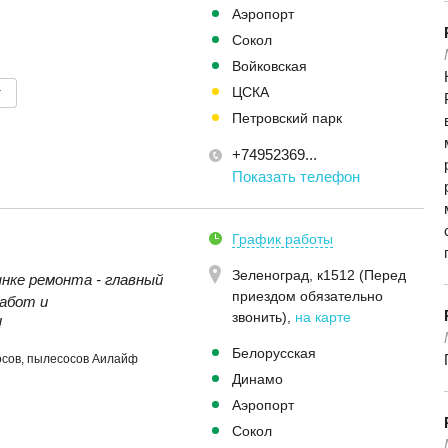
Аэропорт
Сокол
Войковская
т
ЦСКА
Петровский парк
+74952369...
Показать телефон
График работы
Зеленоград, к1512 (Перед
ынке ремонта - главный
приездом обязательно
абот и
звонить)
,
на карте
!
Белорусская
осов, пылесосов Аилайф
Динамо
Аэропорт
Сокол