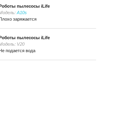
Роботы пылесосы
iLife
Модель:
A10s
Плохо заряжается
Роботы пылесосы
iLife
Модель:
V20
Не подается вода