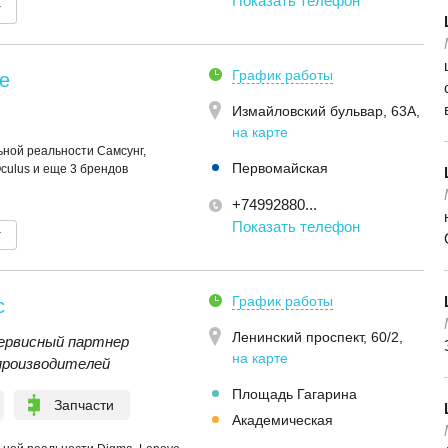
Показать телефон
т
График работы
e
Измайловский бульвар, 63А
,
на карте
ной реальности Самсунг,
Первомайская
Oculus и еще 3 брендов
+74992880...
Показать телефон
т
График работы
с
Ленинский проспект, 60/2
,
ервисный партнер
на карте
производителей
Площадь Гагарина
Запчасти
Академическая