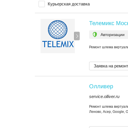
Курьерская доставка
Телемикс Мос
Авторизации
Ремонт шлема виртуаль
Заявка на ремон
Олливер
service.olliver.ru
Ремонт шлема виртуаль
Леново, Асер, Google, 