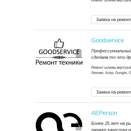
Ремонт шлема виртуаль
Заявка на ремон
Goodservice
Профессиональный
сделаем то что др
Ремонт шлема виртуаль
Леново, Асер, Google, 
Заявка на ремон
AEPerson
Более 25 лет на р
гарант качества р