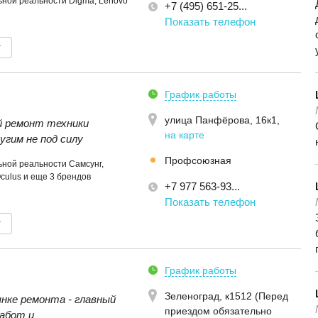
ной реальности Digma, Lenovo
+7 (495) 651-25...
Показать телефон
т
График работы
улица Панфёрова, 16к1
,
 ремонт техники
на карте
угим не под силу
Профсоюзная
ной реальности Самсунг,
Oculus и еще 3 брендов
+7 977 563-93...
Показать телефон
т
График работы
Зеленоград, к1512 (Перед
ынке ремонта - главный
приездом обязательно
абот и