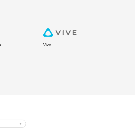
s
Vive