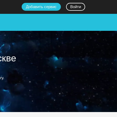
Добавить сервис
Войти
скве
гу.