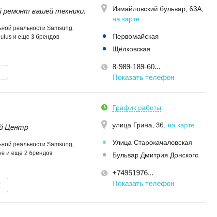
Измайловский бульвар, 63А
,
 ремонт вашей техники.
на карте
ьной реальности Samsung,
Первомайская
culus и еще 3 брендов
Щёлковская
8-989-189-60...
т
Показать телефон
График работы
улица Грина, 36
,
на карте
й Центр
Улица Старокачаловская
ьной реальности Samsung,
ive и еще 2 брендов
Бульвар Дмитрия Донского
+74951976...
Показать телефон
т