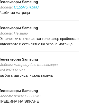
Телевизоры
Samsung
Модель:
UE55NU7090U
Разбитая матрица
Телевизоры
Samsung
Модель:
Не знаю
От флешки отключается телевизор проблема в
видеокарте и есть пятно на экране матрица .
Телевизоры
Samsung
Модель:
матрицу для телевизора
ue43tu7002uxru
разбита матрица. нужна замена
Телевизоры
Samsung
Модель:
ue49ku6650uxru
ТРЕЩИНА НА ЭКРАНЕ