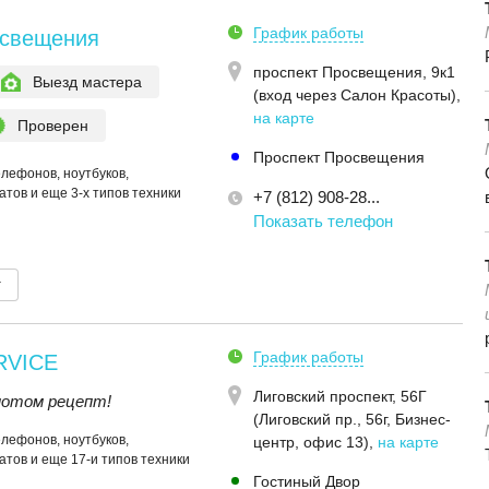
График работы
освещения
проспект Просвещения, 9к1
Выезд мастера
(вход через Салон Красоты)
,
на карте
Проверен
Проспект Просвещения
елефонов, ноутбуков,
тов и еще 3-х типов техники
+7 (812) 908-28...
Показать телефон
т
График работы
RVICE
Лиговский проспект, 56Г
 потом рецепт!
(Лиговский пр., 56г, Бизнес-
елефонов, ноутбуков,
центр, офис 13)
,
на карте
тов и еще 17-и типов техники
Гостиный Двор