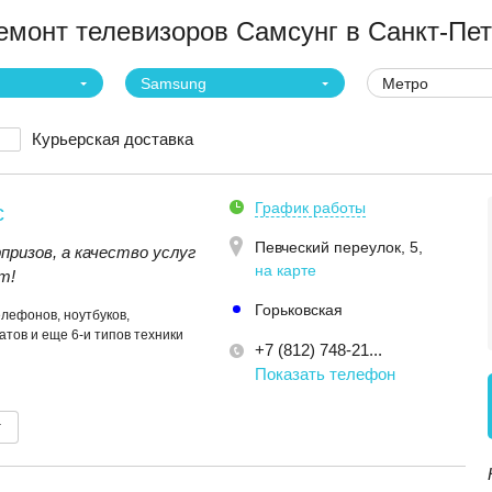
монт телевизоров Самсунг в Санкт-Пет
Samsung
Метро
Курьерская доставка
График работы
с
Певческий переулок, 5
,
призов, а качество услуг
на карте
т!
Горьковская
елефонов, ноутбуков,
тов и еще 6-и типов техники
+7 (812) 748-21...
Показать телефон
т