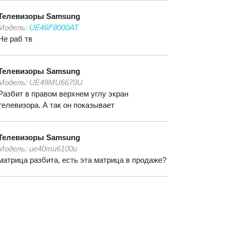
Телевизоры
Samsung
Модель:
UE46F8000AT
Не раб тв
Телевизоры
Samsung
Модель:
UE49MU6670U
Разбит в правом верхнем углу экран
телевизора. А так он показывает
Телевизоры
Samsung
Модель:
ue40mu6100u
матрица разбита, есть эта матрица в продаже?