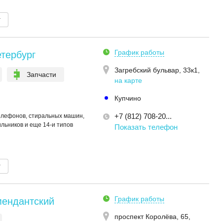
т
График работы
тербург
Загребский бульвар, 33к1
,
Запчасти
на карте
Купчино
+7 (812) 708-20...
елефонов, стиральных машин,
льников и еще 14-и типов
Показать телефон
т
График работы
мендантский
проспект Королёва, 65
,