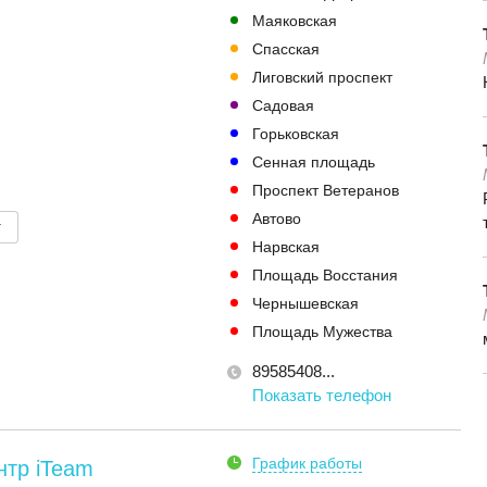
Маяковская
Спасская
Лиговский проспект
Садовая
Горьковская
Сенная площадь
Проспект Ветеранов
Автово
т
Нарвская
Площадь Восстания
Чернышевская
Площадь Мужества
89585408...
Показать телефон
График работы
нтр iTeam