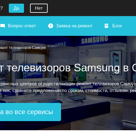
д?
Да
Нет
Вопрос-ответ
Заявка на ремонт
Блог
монт телевизоров Самсунг
т телевизоров Samsung в 
рвисных центров осуществляющих ремонт телевизоров Самсунг 
з них, сравните предложения по срокам, стоимости, отзывам, р
а во все сервисы