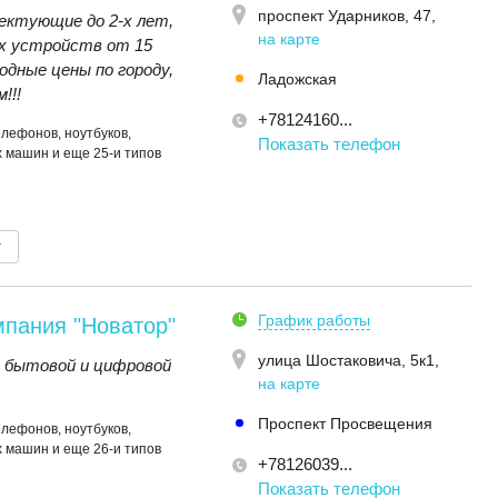
проспект Ударников, 47
,
ектующие до 2-x лет,
на карте
х устройств от 15
дные цены по городу,
Ладожская
!!!
+78124160...
елефонов, ноутбуков,
Показать телефон
 машин и еще 25-и типов
т
График работы
мпания "Новатор"
улица Шостаковича, 5к1
,
в бытовой и цифровой
на карте
Проспект Просвещения
елефонов, ноутбуков,
 машин и еще 26-и типов
+78126039...
Показать телефон