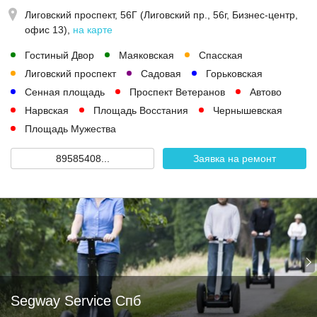
Лиговский проспект, 56Г (Лиговский пр., 56г, Бизнес-центр,
офис 13)
,
на карте
Гостиный Двор
Маяковская
Спасская
Лиговский проспект
Садовая
Горьковская
Сенная площадь
Проспект Ветеранов
Автово
Нарвская
Площадь Восстания
Чернышевская
Площадь Мужества
89585408...
Заявка на ремонт
Segway Service Спб