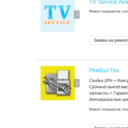
TV Service Ак
Ремонт планшетов, тел
Заявка на ремон
РемБытТех
Скидка 20% + Консу
Срочный выезд ма
запчасти + Гарант
Антикризисные це
Ремонт планшетов, те