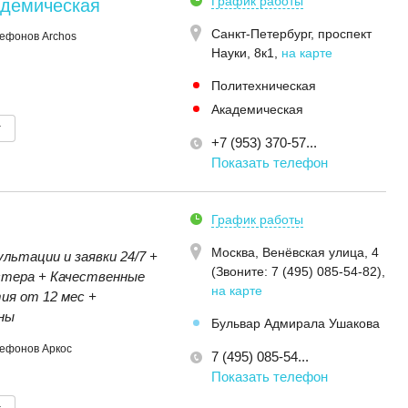
График работы
адемическая
Санкт-Петербург,
проспект
ефонов Archos
Науки, 8к1
,
на карте
Политехническая
Академическая
т
+7 (953) 370-57...
Показать телефон
График работы
Москва,
Венёвская улица, 4
льтации и заявки 24/7 +
(Звoнитe: 7 (495) 085-54-82)
,
стера + Качественные
на карте
ия от 12 мес +
ны
Бульвар Адмирала Ушакова
лефонов Аркос
7 (495) 085-54...
Показать телефон