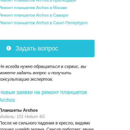
Ремонт планшетов Archos
в Краснодаре
Ремонт планшетов Archos
в Москве
Ремонт планшетов Archos
в Самаре
Ремонт планшетов Archos
в Санкт-Петербурге
Задать вопрос
Не всегда нужно обращаться в сервис, вы
можете задать вопрос и получить
консультацию экспертов.
Новые заявки на ремонт планшетов
Archos
Планшеты
Archos
Модель:
101 Helium 4G
После не сильного падения в кресло, видимо
отошел шлейф экрана. Сенсор работает, звуки