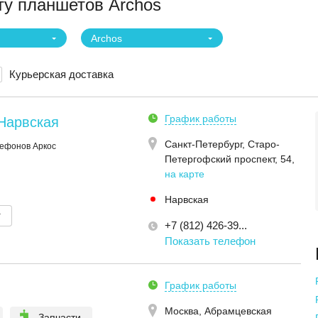
ту планшетов Archos
Archos
Курьерская доставка
График работы
Нарвская
Санкт-Петербург,
Старо-
лефонов Аркос
Петергофский проспект, 54
,
на карте
Нарвская
т
+7 (812) 426-39...
Показать телефон
График работы
Москва,
Абрамцевская
Запчасти