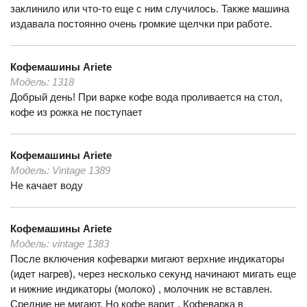
заклинило или что-то еще с ним случилось. Также машина
издавала постоянно очень громкие щелчки при работе.
Кофемашины
Ariete
Модель:
1318
Добрый день! При варке кофе вода проливается на стол,
кофе из рожка не поступает
Кофемашины
Ariete
Модель:
Vintage 1389
Не качает воду
Кофемашины
Ariete
Модель:
vintage 1383
После включения кофеварки мигают верхние индикаторы
(идет нагрев), через несколько секунд начинают мигать еще
и нижние индикаторы (молоко) , молочник не вставлен.
Средние не мигают. Но кофе варит . Кофеварка в