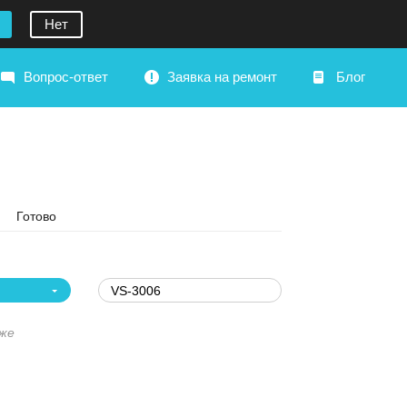
Нет
Вопрос-ответ
Заявка на ремонт
Блог
Готово
кже
`