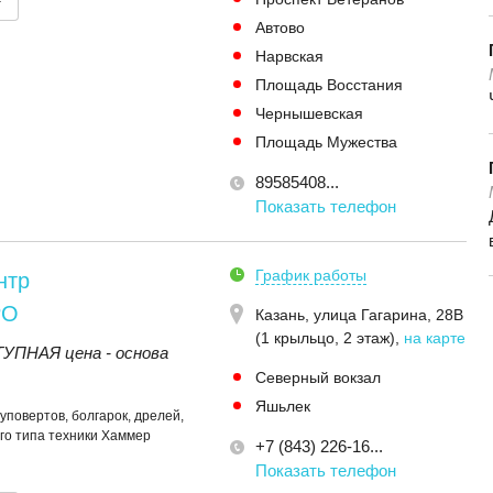
т
Автово
Нарвская
Площадь Восстания
Чернышевская
Площадь Мужества
89585408...
Показать телефон
График работы
нтр
РО
Казань,
улица Гагарина, 28В
(1 крыльцо, 2 этаж)
,
на карте
ПНАЯ цена - основа
Северный вокзал
Яшьлек
уповертов, болгарок, дрелей,
го типа техники Хаммер
+7 (843) 226-16...
Показать телефон