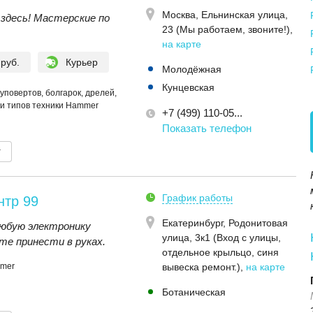
Москва,
Ельнинская улица,
здесь! Мастерские по
23 (Мы работаем, звоните!)
,
на карте
 руб.
Курьер
Молодёжная
Кунцевская
уповертов, болгарок, дрелей,
и типов техники Hammer
+7 (499) 110-05...
Показать телефон
т
График работы
нтр 99
Екатеринбург,
Родонитовая
юбую электронику
улица, 3к1 (Вход с улицы,
е принести в руках.
отдельное крыльцо, синя
mmer
вывеска ремонт.)
,
на карте
Ботаническая