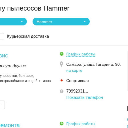
ту пылесосов Hammer
Hammer
Курьерская доставка
График работы
вис
Самара,
улица Гагарина, 90
,
могут другие
на карте
уповертов, болгарок,
Спортивная
ектролобзиков и еще 2-х типов
79992031...
Показать телефон
т
График работы
ремонта