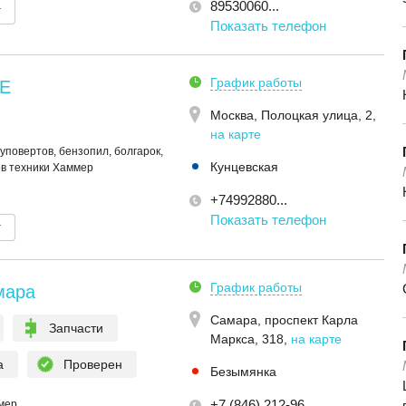
89530060...
т
Показать телефон
График работы
E
Москва,
Полоцкая улица, 2
,
на карте
уповертов, бензопил, болгарок,
Кунцевская
ов техники Хаммер
+74992880...
Показать телефон
т
График работы
мара
Самара,
проспект Карла
Запчасти
Маркса, 318
,
на карте
а
Проверен
Безымянка
+7 (846) 212-96...
мер