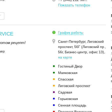
Показать телефон
т
График работы
RVICE
Санкт-Петербург,
Лиговский
 потом рецепт!
проспект, 56Г (Лиговский пр.,
мер
56г, Бизнес-центр, офис 13)
,
на карте
Гостиный Двор
Маяковская
Спасская
Лиговский проспект
Садовая
Горьковская
Сенная площадь
Проспект Ветеранов