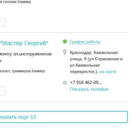
ов техники Хаммер
т
График работы
*Мастер Георгий*
Краснодар,
Камвольная
монту эл.инструментов
улица, 8 (ул.Сормовская и
.
ул.Камвольная
нзопил, триммеров Хаммер
перекресток.)
,
на карте
+7 918 462-09...
Показать телефон
т
казать еще 10