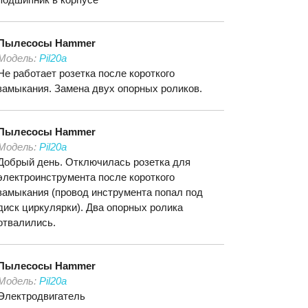
Пылесосы
Hammer
Модель:
Pil20a
Не работает розетка после короткого
замыкания. Замена двух опорных роликов.
Пылесосы
Hammer
Модель:
Pil20a
Добрый день. Отключилась розетка для
электроинструмента после короткого
замыкания (провод инструмента попал под
диск циркулярки). Два опорных ролика
отвалились.
Пылесосы
Hammer
Модель:
Pil20a
Электродвигатель