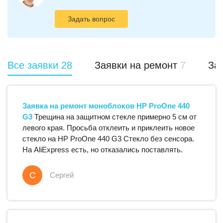
Задать вопрос
Все заявки
28
Заявки на ремонт
7
Зая
Заявка на ремонт
моноблоков
HP
ProOne 440
G3
Трещина на защитном стекле примерно 5 см от
левого края. Просьба отклеить и приклеить новое
стекло на HP ProOne 440 G3 Стекло без сенсора.
На AliExpress есть, но отказались поставлять.
С
Сергей