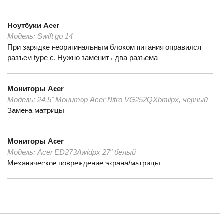
Ноутбуки
Acer
Модель:
Swift go 14
При зарядке неоригинальным блоком питания оправился
разъем type c. Нужно заменить два разъема
Мониторы
Acer
Модель:
24.5" Монитор Acer Nitro VG252QXbmiipx, черный
Замена матрицы
Мониторы
Acer
Модель:
Acer ED273Awidpx 27" белый
Механическое повреждение экрана/матрицы.