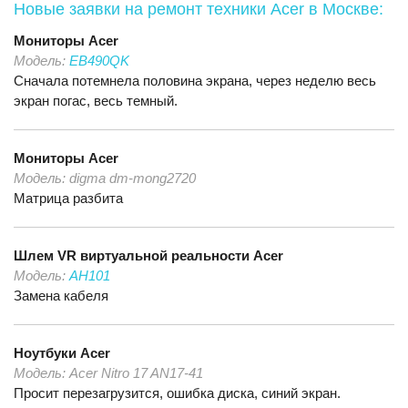
Новые заявки на ремонт техники Acer
в Москве:
Мониторы
Acer
Модель:
EB490QK
Cначала потемнела половина экрана, через неделю весь
экран погас, весь темный.
Мониторы
Acer
Модель:
digma dm-mong2720
Матрица разбита
Шлем VR виртуальной реальности
Acer
Модель:
AH101
Замена кабеля
Ноутбуки
Acer
Модель:
Acer Nitro 17 AN17-41
Просит перезагрузится, ошибка диска, синий экран.