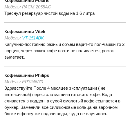
Кофемашины
Polaris
Модель:
PACM 2055AC
Треснул резервуар чистой воды на 1.6 литра
Кофемашины
Vitek
Модель:
VT-1514BK
Капучино-постоянно разный объем варит-то пол-чашки,то 2
порции, через рожок-кофе почти не наливается, рожок
вылетает..
Кофемашины
Philips
Модель:
ЕР3246/70
Здравствуйте После 4 месяцев эксплуатации ( не
интенсивной) перестала машина готовить кофе. Вода
сливается в поддон, а сухой смолотый кофе ссыпается в
бункер. Заменили все силиконовые кольца на варочном
блоке и форсунке подачи воды, чуда не случилось.