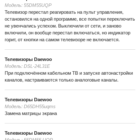
Модель:
55DM55UQP
Телевизор перестал реагировать на пульт управления,
остановился на одной программе, все попытки переключить
не увенчались успехом. Выключили от сети, и заново
включили, он вообще перестал включаться, но индикатор
горит, от кнопки на самом телевизоре не включается.
Телевизоры
Daewoo
Модель:
DSL-24L31E
При подключённом кабельном ТВ и запуске автонастройки
каналов, настраиваются только аналоговые каналы.
Телевизоры
Daewoo
Модель:
D65DH55uqms
Замена матрицы экрана
Телевизоры
Daewoo
Модель:
55DM55 UQP