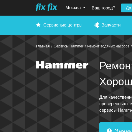
Москва
Ваш город?
Да
Сервисные центры
Запчасти
Главная
/
Сервисы Hammer
/
Ремонт водяных насосов
/
Ремон
Хорош
Для качественн
проверенных се
сервисы Hammer
Заявк