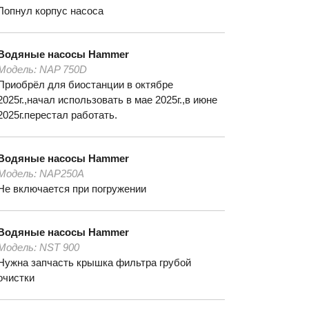
Лопнул корпус насоса
Водяные насосы
Hammer
Модель:
NAP 750D
Приобрёл для биостанции в октябре
2025г.,начал использовать в мае 2025г.,в июне
2025г.перестал работать.
Водяные насосы
Hammer
Модель:
NАР250А
Не включается при погружении
Водяные насосы
Hammer
Модель:
NST 900
Нужна запчасть крышка фильтра грубой
очистки