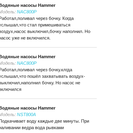
Водяные насосы
Hammer
Модель:
NAC800P
Работал,поливал через бочку. Когда
услышал,что стал примешиваться
воздух,насос выключил,бочку наполнил. Но
насос уже не включился.
Водяные насосы
Hammer
Модель:
NAC800P
Работал,поливал через бочку.клгда
услышал,что пошёл захватывать воздух-
выключил,наполнил бочку. Но насос не
включился
Водяные насосы
Hammer
Модель:
NST800A
Подкачивает воду каждые две минуты. При
наливании ведра вода рывками