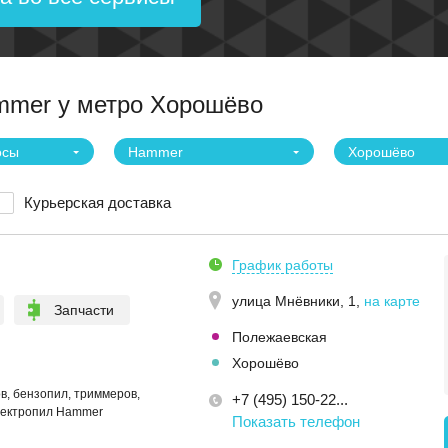
mmer у метро Хорошёво
осы
Hammer
Хорошёво
Курьерская доставка
График работы
улица Мнёвники, 1
,
на карте
Запчасти
Полежаевская
Хорошёво
в, бензопил, триммеров,
+7 (495) 150-22...
лектропил Hammer
Показать телефон