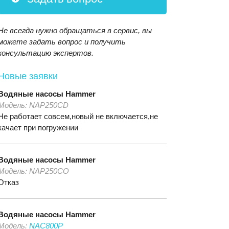
Не всегда нужно обращаться в сервис, вы
можете задать вопрос и получить
консультацию экспертов.
Новые заявки
Водяные насосы
Hammer
Модель:
NAP250CD
Не работает совсем,новый не включается,не
качает при погружении
Водяные насосы
Hammer
Модель:
NAP250CO
Отказ
Водяные насосы
Hammer
Модель:
NAC800P