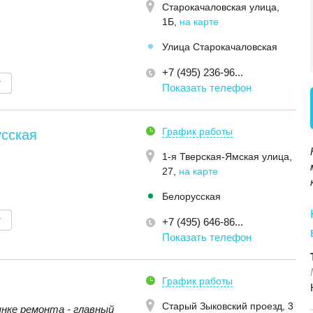
Старокачаловская улица,
1Б
,
на карте
C
Улица Старокачаловская
+7 (495) 236-96...
т
Показать телефон
График работы
усская
1-я Тверская-Ямская улица,
C
27
,
на карте
Белорусская
т
+7 (495) 646-86...
Показать телефон
График работы
Старый Зыковский проезд, 3
ынке ремонта - главный