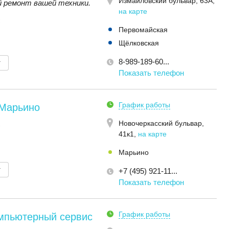
Измайловский бульвар, 63А
,
 ремонт вашей техники.
на карте
C
Первомайская
Щёлковская
8-989-189-60...
т
Показать телефон
График работы
 Марьино
Новочеркасский бульвар,
C
41к1
,
на карте
Марьино
т
+7 (495) 921-11...
Показать телефон
График работы
омпьютерный сервис