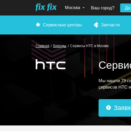
Москва
Ваш город?
Да
Сервисные центры
Запчасти
Главная
/
Бренды
/
Сервисы HTC
в Москве
Серви
Мы нашли 79 се
сервисов HTC и
Заявк