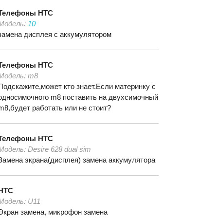
Телефоны
HTC
Модель:
10
замена дисплея с аккумулятором
Телефоны
HTC
Модель:
m8
Подскажите,может кто знает.Если материнку с
односимочного m8 поставить на двухсимочный
m8,будет работать или не стоит?
Телефоны
HTC
Модель:
Desire 628 dual sim
Замена экрана(дисплея) замена аккумулятора
HTC
Модель:
U11
Экран замена, микрофон замена