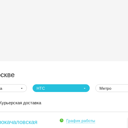
скве
ва
HTC
Метро
Курьерская доставка
График работы
рокачаловская