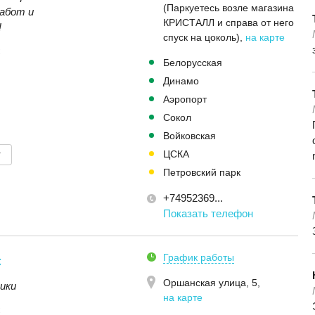
(Паркуетесь возле магазина
абот и
КРИСТАЛЛ и справа от него
!
спуск на цоколь)
,
на карте
C
Белорусская
Динамо
Аэропорт
Сокол
Войковская
т
ЦСКА
Петровский парк
+74952369...
Показать телефон
График работы
с
Оршанская улица, 5
,
ики
на карте
C