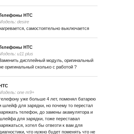
Телефоны
HTC
Модель:
desire
нагревается, самостоятельно выключается
Телефоны
HTC
Модель:
u11 plus
Заменить дисплейный модуль, оригинальный
не оригинальный сколько с работой ?
HTC
Модель:
one m9+
телефону уже больше 4 лет, поменял батарею
и шлейф для зарядки, но почему то перестал
заряжать телефон, до замены акамулятора и
шлейфа для зарядки, тоже переставал
заряжаться, хотел бы отвезти к вам для
диагностики, что нужно будет поменять что не