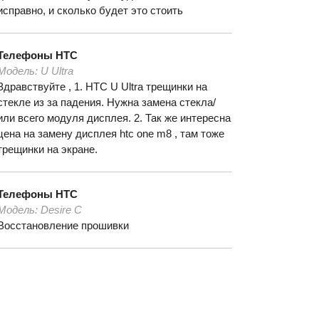
исправно, и сколько будет это стоить
Телефоны
HTC
Модель:
U Ultra
Здравствуйте , 1. HTC U Ultra трещинки на
стекле из за падения. Нужна замена стекла/
или всего модуля дисплея. 2. Так же интересна
цена на замену дисплея htc one m8 , там тоже
трещинки на экране.
Телефоны
HTC
Модель:
Desire C
Восстановление прошивки