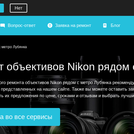
Нет
Вопрос-ответ
Заявка на ремонт
Блог
с метро Лубянка
 объективов Nikon рядом 
ого ремонта объективов Nikon рядом с метро Лубянка рекоменд
 представленных на нашем сайте. Также вы можете оставить зая
ть их предложения по цене, сроками и отзывам и выбрать лучши
а во все сервисы