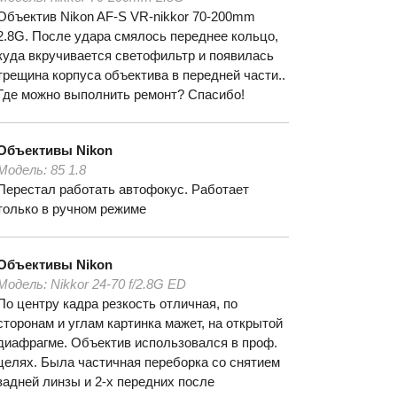
Объектив Nikon AF-S VR-nikkor 70-200mm
2.8G. После удара смялось переднее кольцо,
куда вкручивается светофильтр и появилась
трещина корпуса объектива в передней части..
Где можно выполнить ремонт? Спасибо!
Объективы
Nikon
Модель:
85 1.8
Перестал работать автофокус. Работает
только в ручном режиме
Объективы
Nikon
Модель:
Nikkor 24-70 f/2.8G ED
По центру кадра резкость отличная, по
сторонам и углам картинка мажет, на открытой
диафрагме. Объектив использовался в проф.
целях. Была частичная переборка со снятием
задней линзы и 2-х передних после