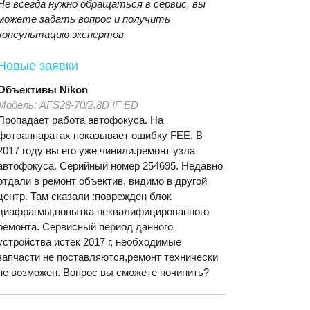
Не всегда нужно обращаться в сервис, вы
можете задать вопрос и получить
консультацию экспертов.
Новые заявки
Объективы
Nikon
Модель:
AFS28-70/2.8D IF ED
Пропадает работа автофокуса. На
фотоаппаратах показывает ошибку FEE. В
2017 году вы его уже чинили.ремонт узла
автофокуса. Серийный номер 254695. Недавно
отдали в ремонт объектив, видимо в другой
центр. Там сказали :поврежден блок
диафрагмы,попытка неквалифицированного
ремонта. Сервисный период данного
устройства истек 2017 г, необходимые
запчасти не поставляются,ремонт технически
не возможен. Вопрос вы сможете починить?