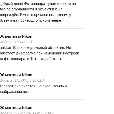
Добрый день! Фотоаппарат упал в чехле на
пол по случайности и объектив был
повреждён. Вместо прямого положения у
объектива произошло искривление…
Объективы
Nikon
Модель:
1nikkor 10
1nikkor 10 широкоугольный объектив. Не
работает диафрагма при изменении настроек
на фотоаппарате. Шторка работает.
Объективы
Nikon
Модель:
1NIKKOR 30-110
Аппарат включается, но экран темный,
изображения нет.
Объективы
Nikon
Модель:
nikkor 70-200mm 2.8G