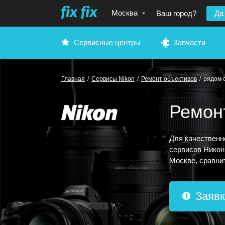
Москва
Ваш город?
Да
Сервисные центры
Запчасти
Главная
/
Сервисы Nikon
/
Ремонт объективов
/
рядом 
Ремонт
Для качественн
сервисов Никон
Москве, сравни
Заявк