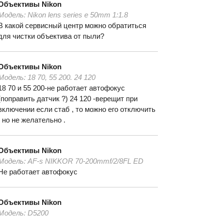
Объективы
Nikon
Модель:
Nikon lens series e 50mm 1:1.8
В какой сервисный центр можно обратиться
для чистки объектива от пыли?
Объективы
Nikon
Модель:
18 70, 55 200. 24 120
18 70 и 55 200-не работает автофокус
(поправить датчик ?) 24 120 -верещит при
включении если стаб , то можно его отключить
, но не желательно .
Объективы
Nikon
Модель:
AF-s NIKKOR 70-200mmf/2/8FL ED
Не работает автофокус
Объективы
Nikon
Модель:
D5200