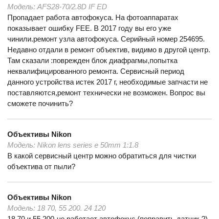
Модель:
AFS28-70/2.8D IF ED
Пропадает работа автофокуса. На фотоаппаратах
показывает ошибку FEE. В 2017 году вы его уже
чинили.ремонт узла автофокуса. Серийный номер 254695.
Недавно отдали в ремонт объектив, видимо в другой центр.
Там сказали :поврежден блок диафрагмы,попытка
неквалифицированного ремонта. Сервисный период
данного устройства истек 2017 г, необходимые запчасти не
поставляются,ремонт технически не возможен. Вопрос вы
сможете починить?
Объективы
Nikon
Модель:
Nikon lens series e 50mm 1:1.8
В какой сервисный центр можно обратиться для чистки
объектива от пыли?
Объективы
Nikon
Модель:
18 70, 55 200. 24 120
18 70 и 55 200-не работает автофокус (поправить датчик ?)