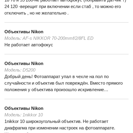
24 120 -верещит при включении если стаб , то можно его
отключить , но не желательно .
Объективы
Nikon
Модель:
AF-s NIKKOR 70-200mmf/2/8FL ED
Не работает автофокус
Объективы
Nikon
Модель:
D5200
Добрый день! Фотоаппарат упал в чехле на пол по
случайности и объектив был повреждён. Вместо прямого
положения у объектива произошло искривление…
Объективы
Nikon
Модель:
1nikkor 10
1nikkor 10 широкоугольный объектив. Не работает
диафрагма при изменении настроек на фотоаппарате.