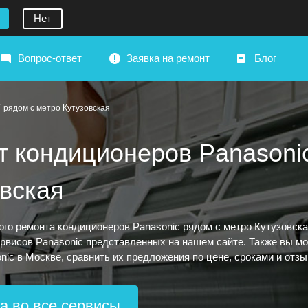
Нет
Вопрос-ответ
Заявка на ремонт
Блог
рядом с метро Кутузовская
т кондиционеров Panasoni
овская
ого ремонта кондиционеров Panasonic рядом с метро Кутузовска
рвисов Panasonic представленных на нашем сайте. Также вы мож
nic в Москве, сравнить их предложения по цене, сроками и отз
а во все сервисы