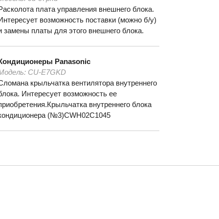
Расколота плата управления внешнего блока.
Интересует возможность поставки (можно б/у)
и замены платы для этого внешнего блока.
Кондиционеры
Panasonic
Модель:
СU-E7GKD
Сломана крыльчатка вентилятора внутреннего
блока. Интересует возможность ее
приобретения.Крыльчатка внутреннего блока
кондиционера (№3)CWH02C1045