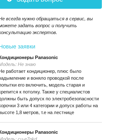
Не всегда нужно обращаться в сервис, вы
можете задать вопрос и получить
консультацию экспертов.
Новые заявки
Кондиционеры
Panasonic
Модель:
Не знаю
Не работает кондиционер, плюс было
задымление и воняло проводкой после
попытки его включить, модель старая и
крепится к потолку. Также у специалистов
должны быть допуск по электробезопасности
корочки 3 или 4 категории и допуск работы на
высоте 1,8 метров, т.е на лестнице
Кондиционеры
Panasonic
Модель:
cu-e7pkd