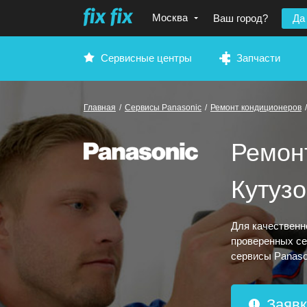
Москва
Ваш город?
Да
Сервисные центры
Запчасти
Главная
/
Сервисы Panasonic
/
Ремонт кондиционеров
/
Ремон
Кутуз
Для качественн
проверенных се
сервисы Panaso
Заявк