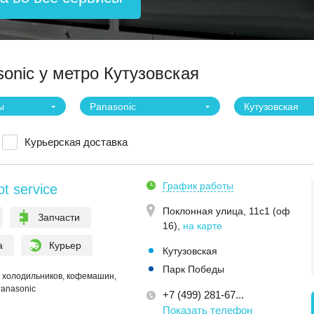
onic у метро Кутузовская
ы
Panasonic
Кутузовская
Курьерская доставка
График работы
ot service
Поклонная улица, 11с1 (оф
Запчасти
16)
,
на карте
а
Курьер
Кутузовская
Парк Победы
 холодильников, кофемашин,
anasonic
+7 (499) 281-67...
Показать телефон