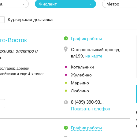
ва
Фиолент
Метро
Курьерская доставка
График работы
го-Восток
Ставропольский проезд,
хники, электро и
вл199
,
на карте
.
Котельники
болгарок, дрелей,
лобзиков и еще 4-х типов
Жулебино
Марьино
Люблино
8 (499) 390-93...
т
Показать телефон
График работы