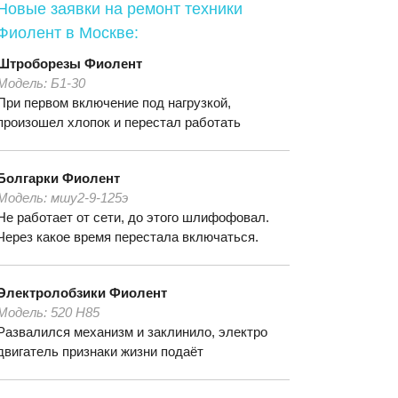
Новые заявки на ремонт техники
Фиолент
в Москве:
Штроборезы
Фиолент
Модель:
Б1-30
При первом включение под нагрузкой,
произошел хлопок и перестал работать
Болгарки
Фиолент
Модель:
мшу2-9-125э
Не работает от сети, до этого шлифофовал.
Через какое время перестала включаться.
Электролобзики
Фиолент
Модель:
520 Н85
Развалился механизм и заклинило, электро
двигатель признаки жизни подаёт