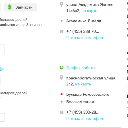
улица Академика Янгеля,
Запчасти
14к5с2
,
на карте
болгарок, дрелей,
Академика Янгеля
лобзиков и еще 3-х типов
+7 (495) 388 70...
Показать телефон
т
График работы
Ф
Краснобогатырская улица,
2с2
,
на карте
болгарок, дрелей,
Бульвар Рокоссовского
т
Белокаменная
+7 (499) 390-28...
т
Показать телефон