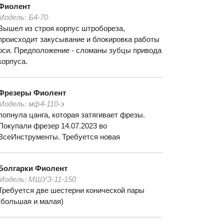
Фиолент
Модель:
Б4-70
Вышел из строя корпус штробореза,
происходит закусывание и блокировка работы
оси. Предположение - сломаны зубцы привода
корпуса.
Фрезеры
Фиолент
Модель:
мф4-110-э
лопнула цанга, которая затягивает фрезы.
Покупали фрезер 14.07.2023 во
ВсеИнструменты. Требуется новая
Болгарки
Фиолент
Модель:
МШУЗ-11-150
Требуется две шестерни конической пары
(большая и малая)