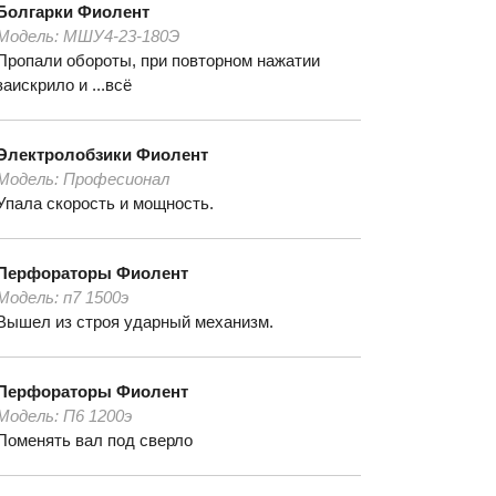
Болгарки
Фиолент
Модель:
МШУ4-23-180Э
Пропали обороты, при повторном нажатии
заискрило и ...всё
Электролобзики
Фиолент
Модель:
Професионал
Упала скорость и мощность.
Перфораторы
Фиолент
Модель:
п7 1500э
Вышел из строя ударный механизм.
Перфораторы
Фиолент
Модель:
П6 1200э
Поменять вал под сверло