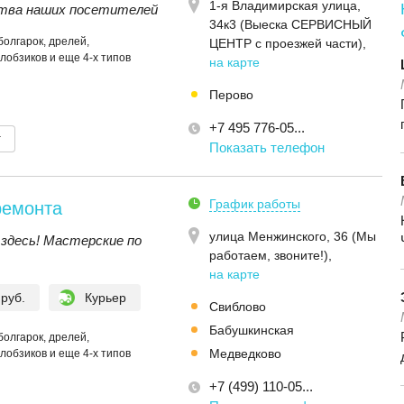
1-я Владимирская улица,
тва наших посетителей
34к3 (Выеска СЕРВИСНЫЙ
болгарок, дрелей,
ЦЕНТР с проезжей части)
,
лобзиков и еще 4-х типов
на карте
Перово
+7 495 776-05...
т
Показать телефон
График работы
ремонта
улица Менжинского, 36 (Мы
здесь! Мастерские по
работаем, звоните!)
,
на карте
 руб.
Курьер
Свиблово
Бабушкинская
болгарок, дрелей,
Медведково
лобзиков и еще 4-х типов
+7 (499) 110-05...