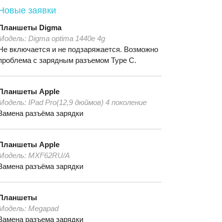
Новые заявки
Планшеты
Digma
Модель:
Digma optima 1440e 4g
Не включается и не подзаряжается. Возможно
проблема с зарядным разъемом Type C.
Планшеты
Apple
Модель:
IPad Pro(12,9 дюймов) 4 поколение
Замена разъёма зарядки
Планшеты
Apple
Модель:
MXF62RU/A
Замена разъёма зарядки
Планшеты
Модель:
Megapad
Замена разъема зарядки