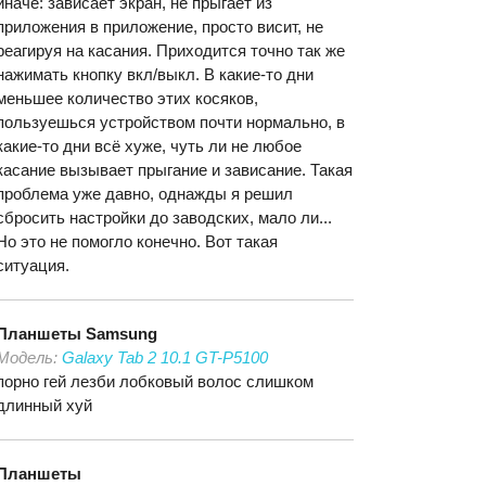
иначе: зависает экран, не прыгает из
приложения в приложение, просто висит, не
реагируя на касания. Приходится точно так же
нажимать кнопку вкл/выкл. В какие-то дни
меньшее количество этих косяков,
пользуешься устройством почти нормально, в
какие-то дни всё хуже, чуть ли не любое
касание вызывает прыгание и зависание. Такая
проблема уже давно, однажды я решил
сбросить настройки до заводских, мало ли...
Но это не помогло конечно. Вот такая
ситуация.
Планшеты
Samsung
Модель:
Galaxy Tab 2 10.1 GT-P5100
порно гей лезби лобковый волос слишком
длинный хуй
Планшеты