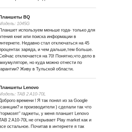
Планшеты
BQ
Модель:
1045G
Планшет используем меньше года- только для
чтения книг или поиска информации в
интернете. Недавно стал отключаться на 45
процентах заряда, и чем дальше,тем больше.
Сейчас отключается на 70! Понятно,что дело в
аккумуляторе, но куда можно отнести по
гарантии? Живу в Тульской области.
Планшеты
Lenovo
Модель:
TAB 2 A10-70L
Доброго времени ! Я так понял из за Google
(санкции? и производители ) сделали так что
"тормозят" гаджеты, у меня планшет Lenovo
TAB 2 A10-70L не открывает Play market как и
все остальное. Почитав в интернете я так