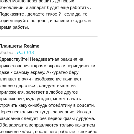
понял можно перепрошить до новых
обновлений, и аппарат будет еще работать .
Подскажите , делаете такое ? если да, то
сориентируйте по цене , и напишите адрес и
время работы.
Планшеты
Realme
Модель:
Pad 10.4
Здравствуйте! Неадекватная реакция на
прикосновения к краям экрана и периодически
даже к самому экрану. Аккуратно беру
планшет в руки - изображение начинает
бешено дёргаться, следует вылет из
приложения, залетает в любое другое
приложение, куда угодно, может начать
строчить какую-нибудь отсебятину в соцсети.
Через несколько секунд - зависание. Иногда
зависание следует без первой фазы дурдома.
Оба варианта исправляются только нажатием
кнопки выкл/вкл, после чего работает спокойно