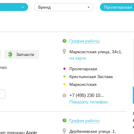
Бренд
Пролетарская
График работы
Марксистская улица, 34с1
,
Запчасти
на карте
терс
Пролетарская
Крестьянская Застава
Марксистская
т
+7 (495) 230 10...
Показать телефон
График работы
Дербеневская улица, 1
,
нт техники Apple