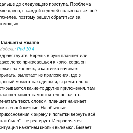
дальше до следующего приступа. Проблема
уже давно, с каждой неделей пользоваться всё
тяжелее, поэтому решил обратиться за
помощью.
Планшеты
Realme
Модель:
Pad 10.4
Здравствуйте. Берёшь в руки планшет или
даже легко прикасаешься к краю, когда он
лежит на коленях, и картинка начинает
прыгать, вылетает из приложения, где в
данный момент находишься, стремительно
открываются какие-то другие приложения, там
планшет может самостоятельно начать
печатать текст, словом, планшет начинает
жить своей жизнью. На обычные
прикосновения к экрану и попытки вернуть всё
"как было" - не реагирует. Исправляется
ситуация нажатием кнопки вкл/выкл. Бывает