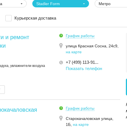
ва
Stadler Form
Метро
Курьерская доставка
График работы
и и ремонт
ки
улица Красная Сосна, 24с9
,
на карте
+7 (499) 113-91...
здуха, увлажнители воздуха
Показать телефон
т
График работы
рокачаловская
Старокачаловская улица,
1Б
,
на карте