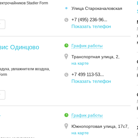
ектрочайников Stadler Form
Улица Старокачаловская
+7 (495) 236-96...
т
Показать телефон
График работы
рвис Одинцово
Транспортная улица, 2
,
на карте
здуха, увлажнители воздуха,
+7 499 113-53...
Form
Показать телефон
т
График работы
т
Южнопортовая улица, 17с7
,
на карте