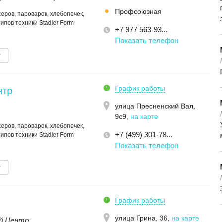
Профсоюзная
еров, пароварок, хлебопечек,
типов техники Stadler Form
+7 977 563-93...
Показать телефон
т
График работы
нтр
улица Пресненский Вал,
9с9
,
на карте
еров, пароварок, хлебопечек,
+7 (499) 301-78...
типов техники Stadler Form
Показать телефон
т
График работы
улица Грина, 36
,
на карте
й Центр