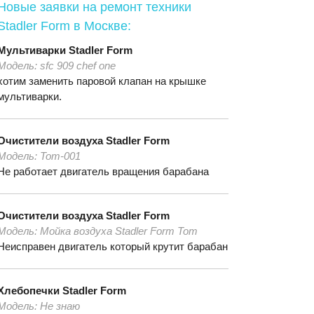
Новые заявки на ремонт техники
Stadler Form
в Москве:
Мультиварки
Stadler Form
Модель:
sfc 909 chef one
хотим заменить паровой клапан на крышке
мультиварки.
Очистители воздуха
Stadler Form
Модель:
Tom-001
Не работает двигатель вращения барабана
Очистители воздуха
Stadler Form
Модель:
Мойка воздуха Stadler Form Tom
Неисправен двигатель который крутит барабан
Хлебопечки
Stadler Form
Модель:
Не знаю