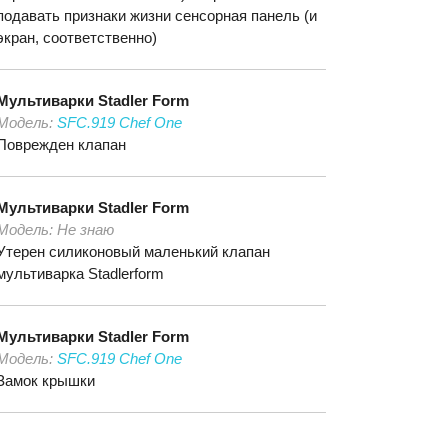
подавать признаки жизни сенсорная панель (и
экран, соответственно)
Мультиварки
Stadler Form
Модель:
SFC.919 Chef One
Поврежден клапан
Мультиварки
Stadler Form
Модель:
Не знаю
Утерен силиконовый маленький клапан
мультиварка Stadlerform
Мультиварки
Stadler Form
Модель:
SFC.919 Chef One
Замок крышки