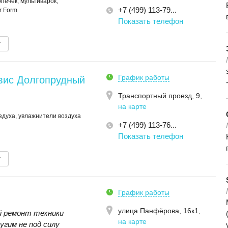
печек, мультиварок,
+7 (499) 113-79...
r Form
Показать телефон
т
График работы
вис Долгопрудный
Транспортный проезд, 9
,
на карте
здуха, увлажнители воздуха
+7 (499) 113-76...
Показать телефон
т
График работы
улица Панфёрова, 16к1
,
 ремонт техники
на карте
угим не под силу