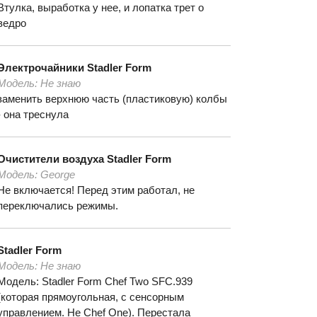
Втулка, выработка у нее, и лопатка трет о
ведро
Электрочайники
Stadler Form
Модель:
Не знаю
заменить верхнюю часть (пластиковую) колбы
- она треснула
Очистители воздуха
Stadler Form
Модель:
George
Не включается! Перед этим работал, не
переключались режимы.
Stadler Form
Модель:
Не знаю
Модель: Stadler Form Chef Two SFC.939
(которая прямоугольная, с сенсорным
управлением. Не Chef One). Перестала