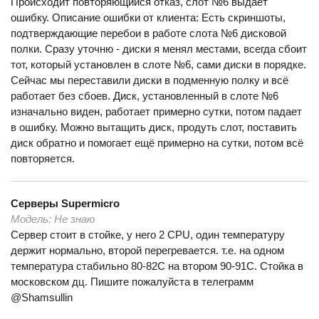
Происходит повторяющийся отказ, слот №6 выдает
ошибку. Описание ошибки от клиента: Есть скриншоты,
подтверждающие перебои в работе слота №6 дисковой
полки. Сразу уточню - диски я менял местами, всегда сбоит
тот, который установлен в слоте №6, сами диски в порядке.
Сейчас мы переставили диски в подменную полку и всё
работает без сбоев. Диск, установленный в слоте №6
изначально виден, работает примерно сутки, потом падает
в ошибку. Можно вытащить диск, продуть слот, поставить
диск обратно и помогает ещё примерно на сутки, потом всё
повторяется.
Серверы
Supermicro
Модель:
Не знаю
Сервер стоит в стойке, у него 2 CPU, один температуру
держит нормально, второй перегревается. т.е. на одном
температура стабильно 80-82С на втором 90-91С. Стойка в
московском дц. Пишите пожалуйста в телеграмм
@Shamsullin