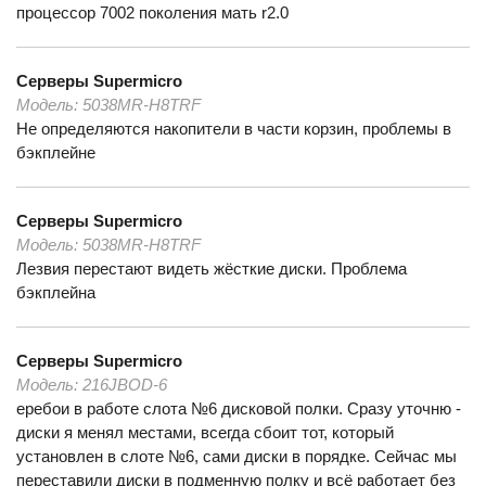
процессор 7002 поколения мать r2.0
Серверы
Supermicro
Модель:
5038MR-H8TRF
Не определяются накопители в части корзин, проблемы в
бэкплейне
Серверы
Supermicro
Модель:
5038MR-H8TRF
Лезвия перестают видеть жёсткие диски. Проблема
бэкплейна
Серверы
Supermicro
Модель:
216JBOD-6
еребои в работе слота №6 дисковой полки. Сразу уточню -
диски я менял местами, всегда сбоит тот, который
установлен в слоте №6, сами диски в порядке. Сейчас мы
переставили диски в подменную полку и всё работает без