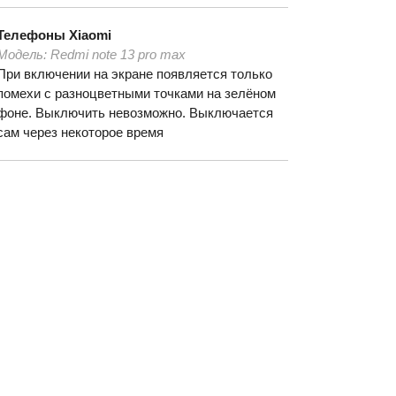
Телефоны
Xiaomi
Модель:
Redmi note 13 pro max
При включении на экране появляется только
помехи с разноцветными точками на зелёном
фоне. Выключить невозможно. Выключается
сам через некоторое время