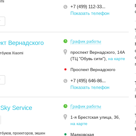
omi
+7 (499) 112-33...
Показать телефон
т
График работы
кт Вернадского
проспект Вернадского, 14А
тбуков Xiaomi
(ТЦ "Обувь сити")
,
на карте
Проспект Вернадского
т
+7 (495) 646-86...
Показать телефон
График работы
Sky Service
1-я Брестская улица, 36
,
на карте
тбуков, проекторов, экшен
Маяковская