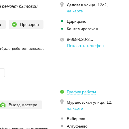
Деловая улица, 12с2
,
й ремонт бытовой
на карте
Царицыно
а
Проверен
Кантемировская
8-968-020-3...
Показать телефон
тбуков, роботов пылесосов
т
График работы
Мурановская улица, 12
,
Выезд мастера
на карте
Бибирево
Алтуфьево