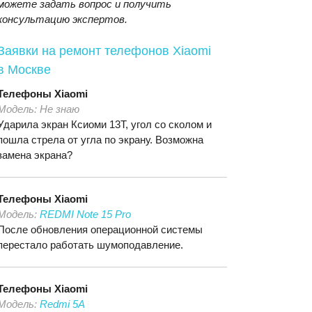
можете задать вопрос и получить
консультацию экспертов.
Заявки на ремонт телефонов Xiaomi
в Москве
Телефоны
Xiaomi
Модель:
Не знаю
Ударила экран Ксиоми 13T, угол со сколом и
пошла стрела от угла по экрану. Возможна
замена экрана?
Телефоны
Xiaomi
Модель:
REDMI Note 15 Pro
После обновления операционной системы
перестало работать шумоподавление.
Телефоны
Xiaomi
Модель:
Redmi 5A