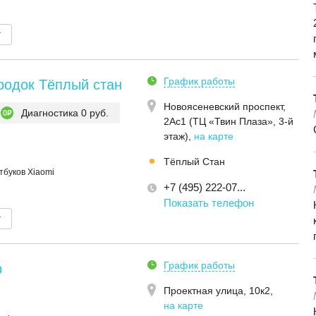
т
График работы
родок Тёплый стан
Новоясеневский проспект,
Диагностика 0 руб.
2Ас1 (ТЦ «Твин Плаза», 3-й
этаж)
,
на карте
Тёплый Стан
тбуков Xiaomi
+7 (495) 222-07...
Показать телефон
т
График работы
р
Проектная улица, 10к2
,
на карте