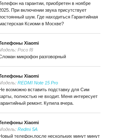
Телефон на гарантии, приобретен в ноябре
2025. При включении звука присутствует
постоянный шум. Где находиться Гарантийная
мастерская Ксиоми в Москве?
Телефоны
Xiaomi
Модель:
Poco f8
Сломан микрофон разговорный
Телефоны
Xiaomi
Модель:
REDMI Note 15 Pro
Не возможно вставить подставку для Сим
карты, полностью не входит. Меня интересует
гарантийный ремонт. Купила вчера.
Телефоны
Xiaomi
Модель:
Redmi 5A
Новый телефон,после нескольких минут минут