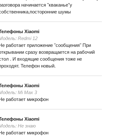
разговора начинается "кваканье"у
собственника,посторонние шумы
Телефоны
Xiaomi
Модель:
Redmi 12
Не работает приложение "сообщения" При
открывании сразу возвращается на рабочий
стол . И входящие сообщения тоже не
проходят. Телефон новый.
Телефоны
Xiaomi
Модель:
Mi Max 3
Не работает микрофон
Телефоны
Xiaomi
Модель:
Не знаю
Не работает микрофон