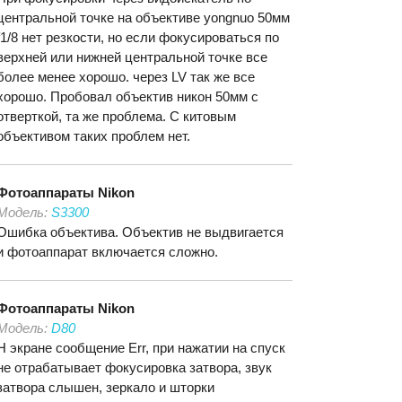
центральной точке на объективе yongnuo 50мм
f1/8 нет резкости, но если фокусироваться по
верхней или нижней центральной точке все
более менее хорошо. через LV так же все
хорошо. Пробовал объектив никон 50мм с
отверткой, та же проблема. С китовым
объективом таких проблем нет.
Фотоаппараты
Nikon
Модель:
S3300
Ошибка объектива. Объектив не выдвигается
и фотоаппарат включается сложно.
Фотоаппараты
Nikon
Модель:
D80
Н экране сообщение Err, при нажатии на спуск
не отрабатывает фокусировка затвора, звук
затвора слышен, зеркало и шторки