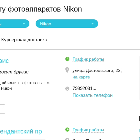
у фотоаппаратов Nikon
ы
Nikon
Курьерская доставка
График работы
вис
улица Достоевского, 22
,
могут другие
на карте
 объективов, фотовспышек,
79992031...
0 Никон
Показать телефон
т
График работы
ендантский пр