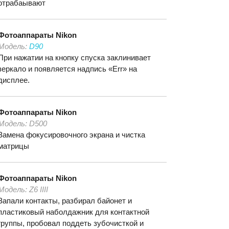
отрабаывают
Фотоаппараты
Nikon
Модель:
D90
При нажатии на кнопку спуска заклинивает
зеркало и появляется надпись «Err» на
дисплее.
Фотоаппараты
Nikon
Модель:
D500
Замена фокусировочного экрана и чистка
матрицы
Фотоаппараты
Nikon
Модель:
Z6 IIII
Запали контакты, разбирал байонет и
пластиковый наболдажник для контактной
группы, пробовал поддеть зубочисткой и