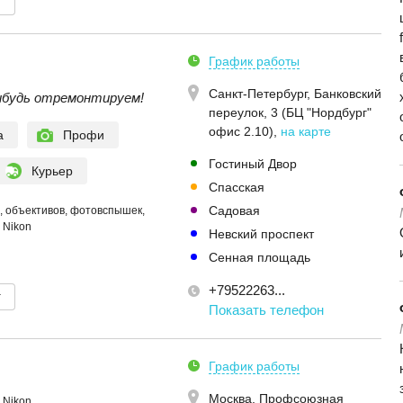
т
График работы
Санкт-Петербург,
Банковский
ибудь отремонтируем!
переулок, 3 (БЦ "Нордбург"
офис 2.10)
,
на карте
а
Профи
Гостиный Двор
Курьер
Спасская
Садовая
 объективов, фотовспышек,
 Nikon
Невский проспект
Сенная площадь
+79522263...
т
Показать телефон
График работы
Москва,
Профсоюзная
 Nikon