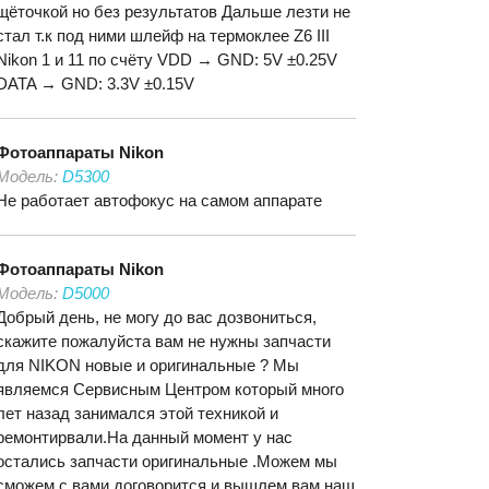
щёточкой но без результатов Дальше лезти не
стал т.к под ними шлейф на термоклее Z6 III
Nikon 1 и 11 по счёту VDD → GND: 5V ±0.25V
DATA → GND: 3.3V ±0.15V
Фотоаппараты
Nikon
Модель:
D5300
Не работает автофокус на самом аппарате
Фотоаппараты
Nikon
Модель:
D5000
Добрый день, не могу до вас дозвониться,
скажите пожалуйста вам не нужны запчасти
для NIKON новые и оригинальные ? Мы
являемся Сервисным Центром который много
лет назад занимался этой техникой и
ремонтирвали.На данный момент у нас
остались запчасти оригинальные .Можем мы
сможем с вами договорится и вышлем вам наш