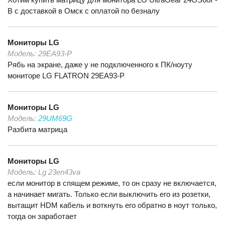
B с доставкой в Омск с оплатой по безналу
Мониторы
LG
Модель:
29EA93-P
Рябь на экране, даже у не подключенного к ПК/ноуту
мониторе LG FLATRON 29EA93-P
Мониторы
LG
Модель:
29UM69G
Разбита матрица
Мониторы
LG
Модель:
Lg 23en43va
если монитор в спящем режиме, то он сразу не включается,
а начинает мигать. Только если выключить его из розетки,
вытащит HDM кабель и воткнуть его обратно в ноут только,
тогда он заработает