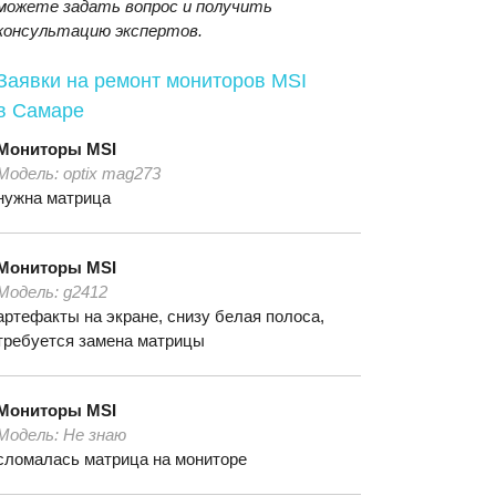
можете задать вопрос и получить
консультацию экспертов.
Заявки на ремонт мониторов MSI
в Самаре
Мониторы
MSI
Модель:
optix mag273
нужна матрица
Мониторы
MSI
Модель:
g2412
артефакты на экране, снизу белая полоса,
требуется замена матрицы
Мониторы
MSI
Модель:
Не знаю
сломалась матрица на мониторе