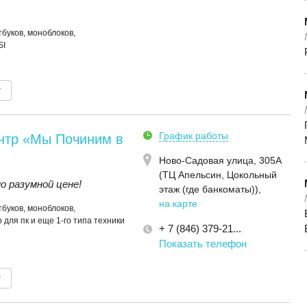
буков, моноблоков,
SI
т
График работы
нтр «Мы Починим в
Ново-Садовая улица, 305А
(ТЦ Апельсин, Цокольный
 разумной цене!
этаж (где банкоматы))
,
на карте
буков, моноблоков,
 для пк и еще 1-го типа техники
+ 7 (846) 379-21...
Показать телефон
т