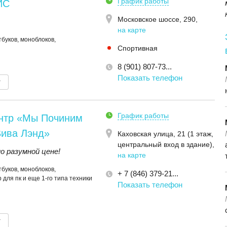
График работы
ИС
Московское шоссе, 290
,
на карте
буков, моноблоков,
Спортивная
8 (901) 807-73...
Показать телефон
т
График работы
нтр «Мы Починим
Вива Лэнд»
Каховская улица, 21 (1 этаж,
центральный вход в здание)
,
 разумной цене!
на карте
буков, моноблоков,
+ 7 (846) 379-21...
 для пк и еще 1-го типа техники
Показать телефон
т