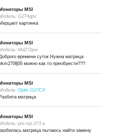
Мониторы
MSI
Модель:
G274qpx
Мерцает картинка
Мониторы
MSI
Модель:
Md272pw
Доброго времени суток Нужна матрица
hkm270fj05 можно как то преобрести???
Мониторы
MSI
Модель:
Optix G27C4
Разбита матрица
Мониторы
MSI
Модель:
pro mp 273 a
разбилась матрица пытаюсь найти замену