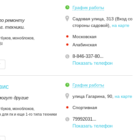
График работы
Садовая улица, 313 (Вход со
по ремонту
стороны садовой)
,
на карте
г. техники.
Московская
буков, моноблоков,
SI
Алабинская
8-846-337-80...
Показать телефон
т
График работы
вис
улица Гагарина, 90
,
на карте
могут другие
Спортивная
буков, моноблоков,
 для пк и еще 1-го типа техники
79992031...
Показать телефон