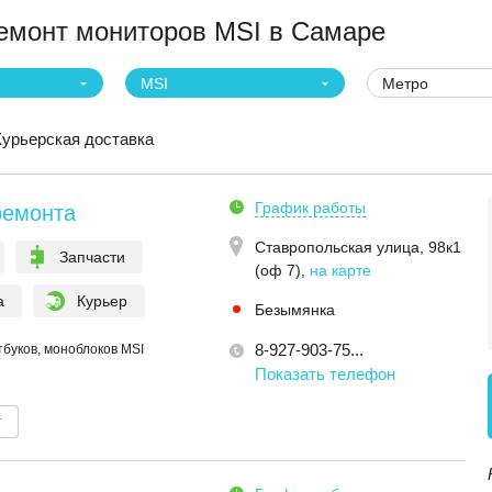
монт мониторов MSI в Самаре
MSI
Метро
Курьерская доставка
График работы
ремонта
Ставропольская улица, 98к1
Запчасти
(оф 7)
,
на карте
а
Курьер
Безымянка
8-927-903-75...
тбуков, моноблоков MSI
Показать телефон
т