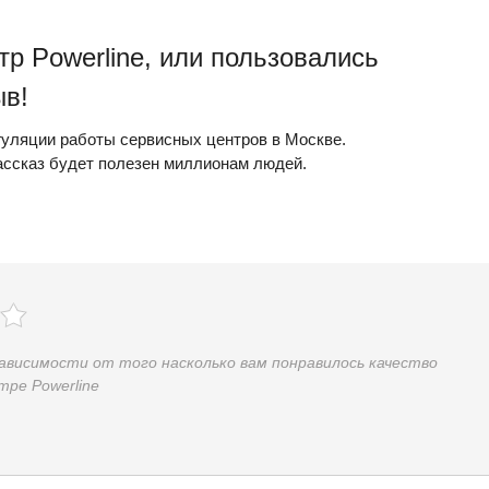
р Powerline, или пользовались
ыв!
егуляции работы сервисных центров
в Москве
.
рассказ будет полезен миллионам людей.
зависимости от того насколько вам понравилось качество
тре Powerline