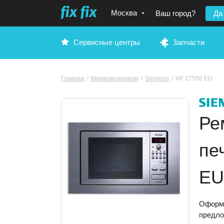
Москва
Ваш город?
Да
Сервисные центры
Запчасти
Главная
/
Микроволновоки
/
Siemens
/
HF 17556 EU
Ре
пе
EU
Оформи
предло