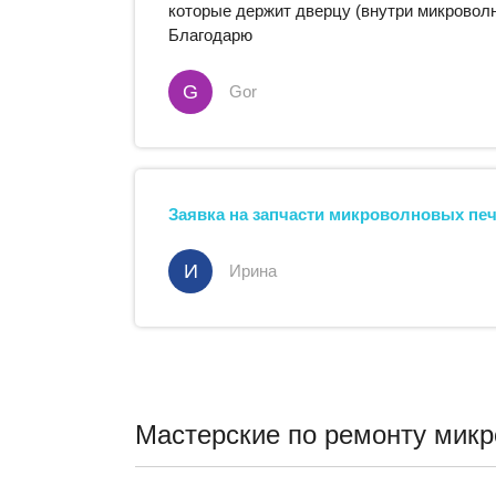
которые держит дверцу (внутри микроволн
Благодарю
G
Gor
Заявка на запчасти
микроволновых пе
И
Ирина
Мастерские по ремонту микр