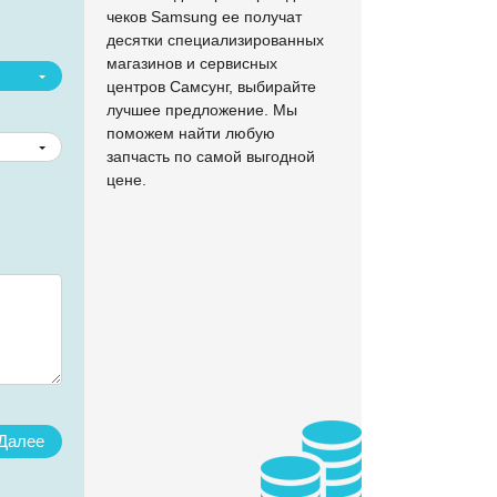
чеков Samsung ее получат
десятки специализированных
магазинов и сервисных
центров Самсунг, выбирайте
лучшее предложение. Мы
поможем найти любую
запчасть по самой выгодной
цене.
Назад
Наж
с
пр
Далее