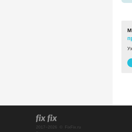
М
п
Уз
2017
−
2026
©
FixFix.ru