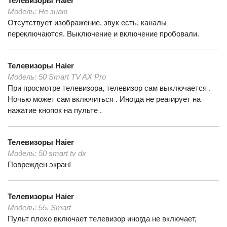
Телевизоры
Haier
Модель:
Не знаю
Отсутствует изображение, звук есть, каналы
переключаются. Выключение и включение пробовали.
Телевизоры
Haier
Модель:
50 Smart TV AX Pro
При просмотре телевизора, телевизор сам выключается .
Ночью может сам включиться . Иногда не реагирует на
нажатие кнопок на пульте .
Телевизоры
Haier
Модель:
50 smart tv dx
Поврежден экран!
Телевизоры
Haier
Модель:
55. Smart
Пульт плохо включает телевизор иногда не включает,