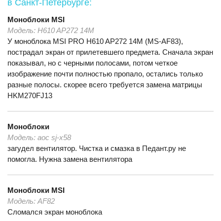
в Санкт-Петербурге:
Моноблоки
MSI
Модель:
H610 AP272 14M
У моноблока MSI PRO H610 AP272 14M (MS-AF83),
пострадал экран от прилетевшего предмета. Сначала экран
показывал, но с черными полосами, потом четкое
изображение почти полностью пропало, остались только
разные полосы. скорее всего требуется замена матрицы
HKM270FJ13
Моноблоки
Модель:
aoc sj-x58
загудел вентилятор. Чистка и смазка в Педант.ру не
помогла. Нужна замена вентилятора
Моноблоки
MSI
Модель:
AF82
Сломался экран моноблока