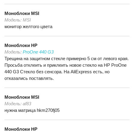
Моноблоки
MSI
Модель:
MSI
монитор желтого цвета
Моноблоки
HP
Модель:
ProOne 440 G3
Трещина на защитном стекле примерно 5 см от левого края.
Просьба отклеить и приклеить новое стекло на HP ProOne
440 G3 Стекло без сенсора. На AliExpress есть, но
отказались поставлять.
Моноблоки
MSI
Модель:
af83
нужна матрица hkm270fj05
Моноблоки
HP