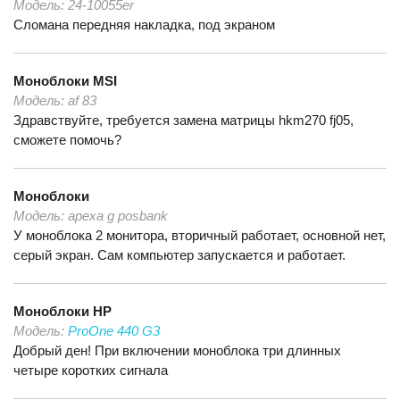
Модель:
24-10055er
Сломана передняя накладка, под экраном
Моноблоки
MSI
Модель:
af 83
Здравствуйте, требуется замена матрицы hkm270 fj05,
сможете помочь?
Моноблоки
Модель:
apexa g posbank
У моноблока 2 монитора, вторичный работает, основной нет,
серый экран. Сам компьютер запускается и работает.
Моноблоки
HP
Модель:
ProOne 440 G3
Добрый ден! При включении моноблока три длинных
четыре коротких сигнала