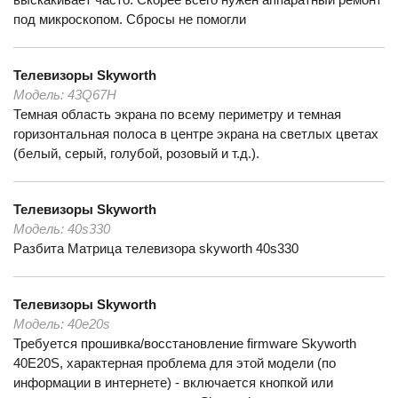
под микроскопом. Сбросы не помогли
Телевизоры
Skyworth
Модель:
43Q67H
Темная область экрана по всему периметру и темная
горизонтальная полоса в центре экрана на светлых цветах
(белый, серый, голубой, розовый и т.д.).
Телевизоры
Skyworth
Модель:
40s330
Разбита Матрица телевизора skyworth 40s330
Телевизоры
Skyworth
Модель:
40e20s
Требуется прошивка/восстановление firmware Skyworth
40E20S, характерная проблема для этой модели (по
информации в интернете) - включается кнопкой или