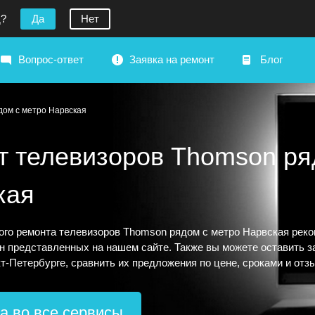
д?
Да
Нет
Вопрос-ответ
Заявка на ремонт
Блог
дом с метро Нарвская
т телевизоров Thomson ря
кая
ого ремонта телевизоров Thomson рядом с метро Нарвская реко
н представленных на нашем сайте. Также вы можете оставить за
т-Петербурге, сравнить их предложения по цене, сроками и отз
а во все сервисы