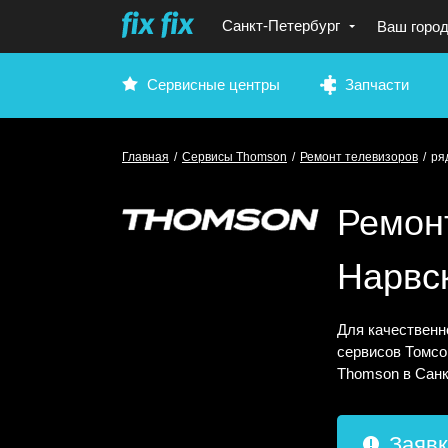
Санкт-Петербург
Ваш горо
Сервисные центры
Запчасти
Главная
/
Сервисы Thomson
/
Ремонт телевизоров
/
ря
Ремон
Нарвс
Для качественн
сервисов Томсо
Thomson в Санк
Заявк