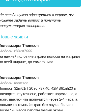
Не всегда нужно обращаться в сервис, вы
можете задать вопрос и получить
консультацию экспертов.
Новые заявки
Телевизоры
Thomson
Модель:
t58ust7000
на нижней половине экрана полосы на матрице
по всей ширине, до самого низа
Телевизоры
Thomson
Модель:
thomson
thomson 32m61nh20 или37,40, 42MB61nh20 в
паспорте не уточнено, работает нормально, а
если, выключить включится через 2-4 часа, а
раньше то темный экран без звука, бывает
после 5-8 часов работы белый экран