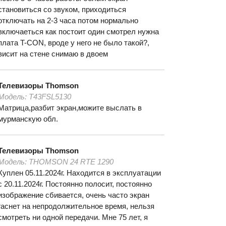
становиться со звуком, приходиться
отключать на 2-3 часа потом нормально
включаеться как постоит один смотрел нужна
плата T-СON, вроде у него не было такой?,
висит на стене снимаю в двоем
Телевизоры
Thomson
Модель:
T43FSL5130
Матрица,разбит экран,можите выслать в
мурманскую обл.
Телевизоры
Thomson
Модель:
THOMSON 24 RTE 1290
Куплен 05.11.2024г. Находится в эксплуатации
с 20.11.2024г. Постоянно полосит, постоянно
изображение сбивается, очень часто экран
гаснет на непродолжительное время, нельзя
смотреть ни одной передачи. Мне 75 лет, я