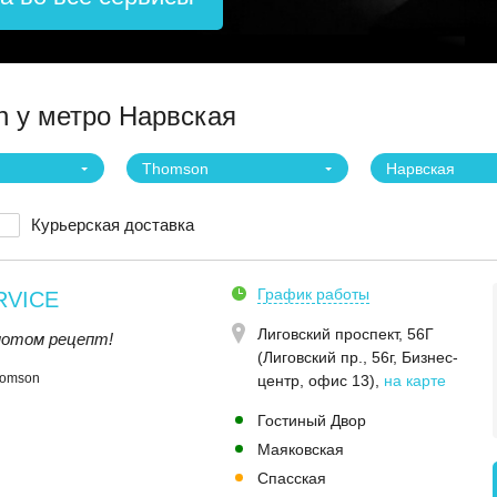
 у метро Нарвская
Thomson
Нарвская
Курьерская доставка
График работы
RVICE
Лиговский проспект, 56Г
 потом рецепт!
(Лиговский пр., 56г, Бизнес-
homson
центр, офис 13)
,
на карте
Гостиный Двор
Маяковская
Спасская