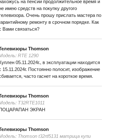
нахожусь на пенсии продолжительное время и
не имею средств на покупку другого
телевизора. Очень прошу прислать мастера по
гарантийному ремонту в срочном порядке. Как
с Вами связаться?
Телевизоры
Thomson
Модель:
RTE 1290
Куплен 05.11.2024г., в эксплуатации находится
с 15.11.2024г. Постоянно полосит, изображение
сбивается, часто гаснет на короткое время.
Телевизоры
Thomson
Модель:
T32RTE1011
ПОЦАРАПАН ЭКРАН
Телевизоры
Thomson
Модель:
Thomson t32rtl5131 матрица купи