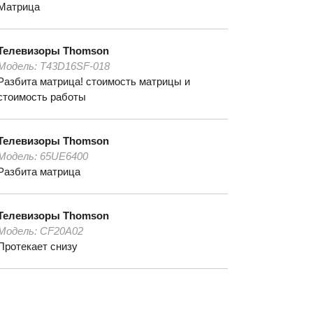
Матрица
Телевизоры
Thomson
Модель:
T43D16SF-018
Разбита матрица! стоимость матрицы и
стоимость работы
Телевизоры
Thomson
Модель:
65UE6400
Разбита матрица
Телевизоры
Thomson
Модель:
CF20A02
Протекает снизу