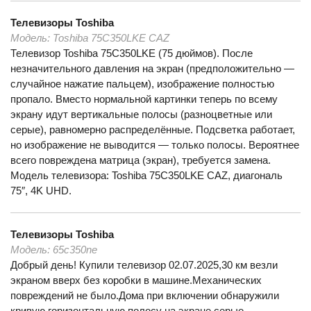
Телевизоры
Toshiba
Модель:
Toshiba 75C350LKE CAZ
Телевизор Toshiba 75C350LKE (75 дюймов). После
незначительного давления на экран (предположительно —
случайное нажатие пальцем), изображение полностью
пропало. Вместо нормальной картинки теперь по всему
экрану идут вертикальные полосы (разноцветные или
серые), равномерно распределённые. Подсветка работает,
но изображение не выводится — только полосы. Вероятнее
всего повреждена матрица (экран), требуется замена.
Модель телевизора: Toshiba 75C350LKE CAZ, диагональ
75″, 4K UHD.
Телевизоры
Toshiba
Модель:
65с350ne
Добрый день! Купили телевизор 02.07.2025,30 км везли
экраном вверх без коробки в машине.Механических
повреждений не было.Дома при включении обнаружили
кривую горизонтальную полосу на экране,серые