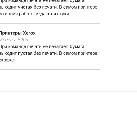
При команде печать не печатает, бумага
выходит чистая без печати. В самом принтере
во время работы издаются стуки
Принтеры
Xerox
Модель:
B205
При команде печать не печатает, бумага
выходит пустая без печати. В самом принтере
скрежет.