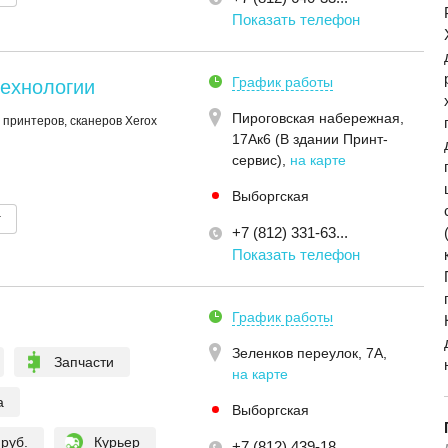
Показать телефон
График работы
технологии
Пироговская набережная,
 принтеров, сканеров Xerox
17Ак6 (В здании Принт-
сервис)
,
на карте
Выборгская
т
+7 (812) 331-63...
Показать телефон
График работы
Зеленков переулок, 7А
,
Запчасти
на карте
а
Выборгская
 руб.
Курьер
+7 (812) 439-18...