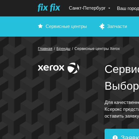
Санкт-Петербург
Ваш горо
Сервисные центры
Запчасти
Главная
/
Бренды
/
Сервисные центры Xerox
Серви
Выбор
Для качественн
Ксерокс предст
оставить заявку
Заявк