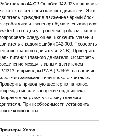
Работаем по 44-ФЗ Ошибка 042-325 в аппарате
Xerox означает сбой главного двигателя. Этот
двигатель приводит в движение чёрный блок
разработчика и транспорт бумаги. enxmag.com
xwktech.com Для устранения проблемы можно
попробовать следующее: Включить главный
двигатель с кодом ошибки 042-003. Проверить
питание главного двигателя (24 В). Проверить
цепь питания главного двигателя. Осмотреть
соединение между главным двигателем
(P/J213) и приводом PWB (P/J405) на наличие
короткого замыкания или плохого контакта.
Проверить приводную шестерню на износ,
повреждение или засорение подшипника.
Направить нагрузку в сторону главного
двигателя. При необходимости установить
новые компоненты.
Принтеры
Xerox