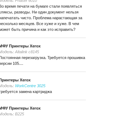
Модель:
Phaser 6010
Во время печати на бумаге стали появляться
кляксы, разводы. Ни один документ нельзя
напечатать чисто. Проблема нарастающая за
несколько месяцев. Все хуже и хуже. В чем
может быть причина и как это исправить?
МФУ Принтеры
Xerox
Модель:
Altalink c8145
Постоянная перезагрузка. Требуется прошивка
версии 105....
Принтеры
Xerox
Модель:
WorkCentre 3025
требуется замена картриджа
МФУ Принтеры
Xerox
Модель:
В225