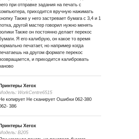
него при отправке задания на печать с
компьютера, приходится вручную нажимать
кнопку Также у него застревает бумага с 3,4 и 1
лотка, другой мастер говорил нужно менять
ролики Также он постоянно делает перекос
бумаги. Я его калибрую, он какое то время
нормально печатает, но например когда
печатаешь на другом формате перекос
возвращается, и приходится калибровать
заново
Принтеры
Xerox
Модель:
WorkCentre6515
Не копирует Не сканирует Ошибки 062-380
062- 386
Принтеры
Xerox
Модель:
B205