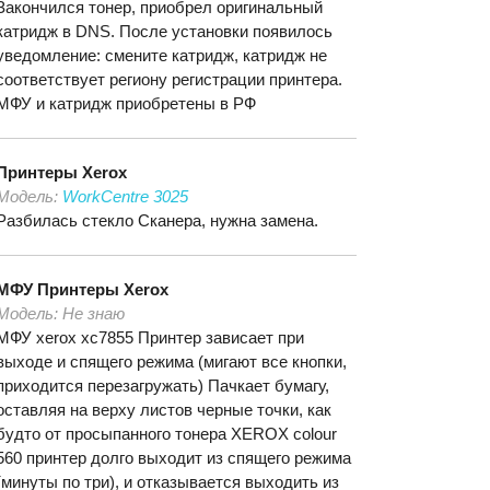
Закончился тонер, приобрел оригинальный
катридж в DNS. После установки появилось
уведомление: смените катридж, катридж не
соответствует региону регистрации принтера.
МФУ и катридж приобретены в РФ
Принтеры
Xerox
Модель:
WorkCentre 3025
Разбилась стекло Сканера, нужна замена.
МФУ Принтеры
Xerox
Модель:
Не знаю
МФУ xerox xc7855 Принтер зависает при
выходе и спящего режима (мигают все кнопки,
приходится перезагружать) Пачкает бумагу,
оставляя на верху листов черные точки, как
будто от просыпанного тонера XEROX colour
560 принтер долго выходит из спящего режима
(минуты по три), и отказывается выходить из