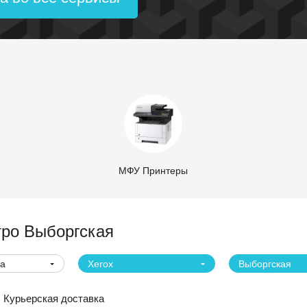
МФУ Принтеры
тро Выборгская
ва
Xerox
Выборгская
Курьерская доставка