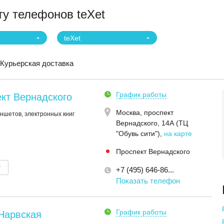
у телефонов teXet
teXet
Курьерская доставка
График работы
кт Вернадского
Москва,
проспект
ншетов, электронных книг
Вернадского, 14А (ТЦ
"Обувь сити")
,
на карте
Проспект Вернадского
т
+7 (495) 646-86...
Показать телефон
График работы
Нарвская