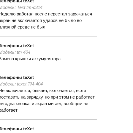
Телефоны
teXet
Модель:
Text tm-d314
Неделю работал после перестал заряжаться
экран не включается ударов не было во
влажной среде не был
Телефоны
teXet
Модель:
tm 404
Замена крышки аккумулятора.
Телефоны
teXet
Модель:
texet TM-404
Не включается, бывает, включается, если
поставить на зарядку, но при этом не работает
ни одна кнопка, и экран мигает, вообщем не
работает
Телефоны
teXet