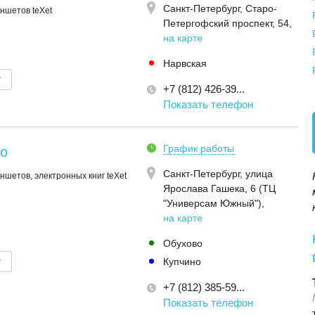
Санкт-Петербург,
Старо-
ншетов teXet
Петергофский проспект, 54
,
на карте
Нарвская
т
+7 (812) 426-39...
Показать телефон
График работы
но
Санкт-Петербург,
улица
ншетов, электронных книг teXet
Ярослава Гашека, 6 (ТЦ
"Универсам Южный")
,
на карте
Обухово
т
Купчино
+7 (812) 385-59...
Показать телефон