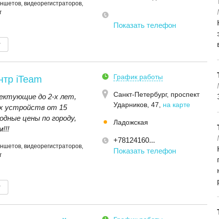
ншетов, видеорегистраторов,
т
Показать телефон
т
График работы
нтр iTeam
Санкт-Петербург,
проспект
ектующие до 2-x лет,
Ударников, 47
,
на карте
х устройств от 15
дные цены по городу,
Ладожская
!!!
+78124160...
ншетов, видеорегистраторов,
Показать телефон
т
т