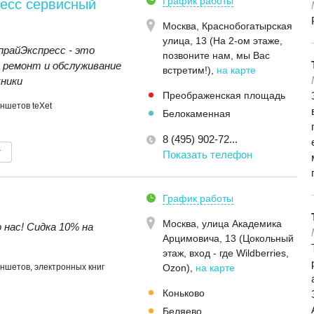
График работы
есс сервисный
Москва,
Краснобогатырская
улица, 13 (На 2-ом этаже,
райЭкспресс - это
позвоните нам, мы Вас
 ремонт и обслуживание
встретим!)
,
на карте
ники
Преображенская площадь
ншетов teXet
Белокаменная
8 (495) 902-72...
т
Показать телефон
График работы
Москва,
улица Академика
 нас! Сидка 10% на
Арцимовича, 13 (Цокольный
этаж, вход - где Wildberries,
ншетов, электронных книг
Ozon)
,
на карте
Коньково
Беляево