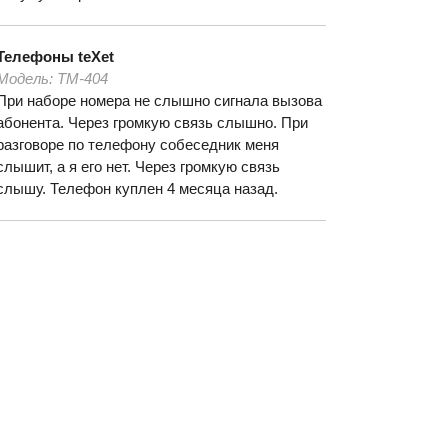
Телефоны
teXet
Модель:
ТМ-404
При наборе номера не слышно сигнала вызова
абонента. Через громкую связь слышно. При
разговоре по телефону собеседник меня
слышит, а я его нет. Через громкую связь
слышу. Телефон куплен 4 месяца назад.