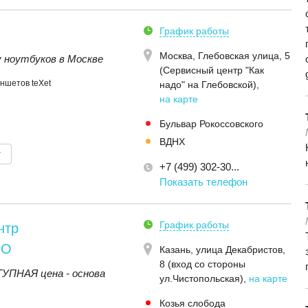
График работы
Москва,
Глебовская улица, 5
 ноутбуков в Москве
(Сервисный центр "Как
ншетов teXet
надо" на Глебовской)
,
на карте
Бульвар Рокоссовского
ВДНХ
т
+7 (499) 302-30...
Показать телефон
График работы
нтр
РО
Казань,
улица Декабристов,
8 (вход со стороны
ПНАЯ цена - основа
ул.Чистопольская)
,
на карте
Козья слобода