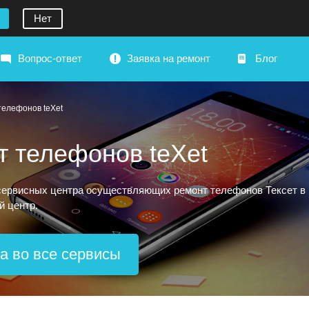
Нет
Вопрос-ответ
Заявка на ремонт
Блог
телефонов teXet
т телефонов teXet
ервисных центра осуществляющих ремонт телефонов Тексет в Р
й центр.
а во все сервисы