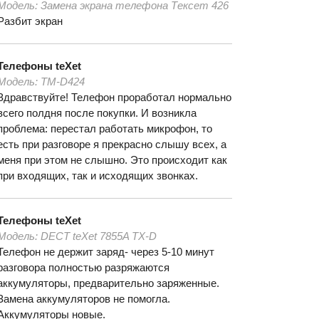
Модель:
Замена экрана телефона Тексет 426
Разбит экран
Телефоны
teXet
Модель:
TM-D424
Здравствуйте! Телефон проработал нормально
всего полдня после покупки. И возникла
проблема: перестал работать микрофон, то
есть при разговоре я прекрасно слышу всех, а
меня при этом не слышно. Это происходит как
при входящих, так и исходящих звонках.
Телефоны
teXet
Модель:
DECT teXet 7855A TX-D
Телефон не держит заряд- через 5-10 минут
разговора полностью разряжаются
аккумуляторы, предварительно заряженные.
Замена аккумуляторов не помогла.
Аккумуляторы новые.