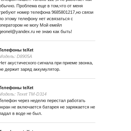
обычно. Проблема еще в том,что от меня
требуют номер телефона 9685801217,но связи
по этому телефону нет исвязаться с
оператором не могу Мой емейл
geonel@yandex.ru не знаю как быть!
Телефоны
teXet
Модель:
D8905A
Нет акустического сигнала при приеме звонка,
не держит заряд аккумулятор.
Телефоны
teXet
Модель:
Texet TM-D314
Телефон через неделю перестал работать
экран не включается батарея не заряжается не
падал в воде не был.