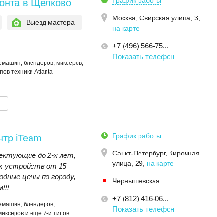
График работы
онта в Щелково
Москва,
Свирская улица, 3
,
Выезд мастера
на карте
+7 (496) 566-75...
Показать телефон
емашин, блендеров, миксеров,
пов техники Atlanta
т
График работы
нтр iTeam
Санкт-Петербург,
Кирочная
ектующие до 2-х лет,
улица, 29
,
на карте
х устройств от 15
дные цены по городу,
Чернышевская
!!!
+7 (812) 416-06...
емашин, блендеров,
Показать телефон
миксеров и еще 7-и типов