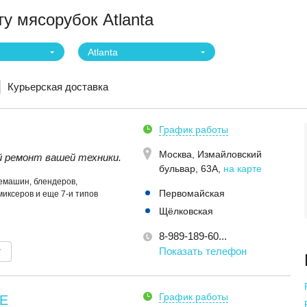
у мясорубок Atlanta
Atlanta
Курьерская доставка
График работы
Москва,
Измайловский
 ремонт вашей техники.
бульвар, 63А
,
на карте
емашин, блендеров,
Первомайская
миксеров и еще 7-и типов
Щёлковская
8-989-189-60...
т
Показать телефон
График работы
E