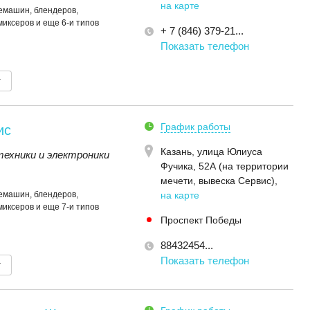
на карте
емашин, блендеров,
миксеров и еще 6-и типов
+ 7 (846) 379-21...
Показать телефон
т
График работы
ис
Казань,
улица Юлиуса
ехники и электроники
Фучика, 52А (на территории
мечети, вывеска Сервис)
,
емашин, блендеров,
на карте
миксеров и еще 7-и типов
Проспект Победы
88432454...
Показать телефон
т