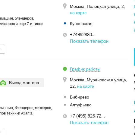
Москва,
Полоцкая улица, 2
,
на карте
емашин, блендеров,
Кунцевская
миксеров и еще 7-и типов
+74992880...
Показать телефон
т
График работы
Москва,
Мурановская улица,
Выезд мастера
12
,
на карте
Бибирево
Алтуфьево
емашин, блендеров, миксеров,
пов техники Atlanta
+7 (495) 926-72...
Показать телефон
т