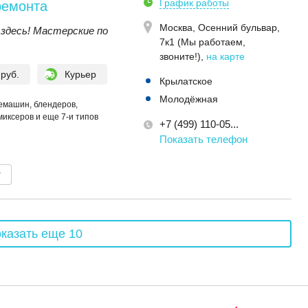
График работы
ремонта
Москва,
Осенний бульвар,
здесь! Мастерские по
7к1 (Мы работаем,
звоните!)
,
на карте
 руб.
Курьер
Крылатское
Молодёжная
емашин, блендеров,
миксеров и еще 7-и типов
+7 (499) 110-05...
Показать телефон
т
казать еще 10