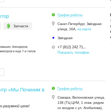
График работы
ктор
Санкт-Петербург,
Звёздная
Запчасти
улица, 16А
,
на карте
Звёздная
+7 (812) 242 71...
емашин, блендеров,
миксеров и еще 7-и типов
Показать телефон
т
График работы
нтр «Мы Починим в
Самара,
Вилоновская улица,
138 (ТЦ ЦУМ, 1 этаж, рядом
 разумной цене!
со входом с ул. Агибалова)
,