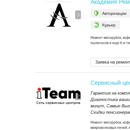
Академия Рем
Авторизации
Курьер
Ремонт мясорубок, коф
пылесосов и еще 6-и ти
Заявка на ремон
Сервисный це
Гарантия на компл
Диагностика ваши
минут, Самые Выго
Скидки пенсионерам
Ремонт мясорубок, коф
микроволновых печей, 