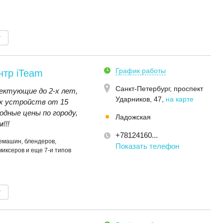
т
График работы
нтр iTeam
Санкт-Петербург,
проспект
ектующие до 2-x лет,
Ударников, 47
,
на карте
х устройств от 15
дные цены по городу,
Ладожская
!!!
+78124160...
емашин, блендеров,
Показать телефон
миксеров и еще 7-и типов
т