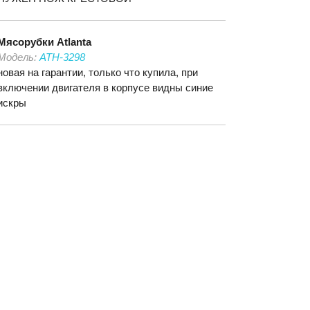
Мясорубки
Atlanta
Модель:
ATH-3298
новая на гарантии, только что купила, при
включении двигателя в корпусе видны синие
искры