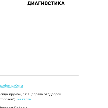
График работы
улица Дружбы, 1/11 (справа от "Доброй
столовой")
,
на карте
Проспект Победы