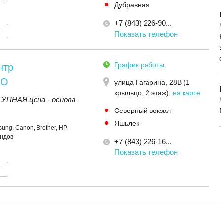
Дубравная
+7 (843) 226-90...
т
Показать телефон
График работы
нтр
РО
улица Гагарина, 28В (1
крыльцо, 2 этаж)
,
на карте
ПНАЯ цена - основа
Северный вокзал
Яшьлек
ng, Canon, Brother, HP,
ендов
+7 (843) 226-16...
Показать телефон
т