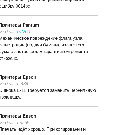
ошибку 0014bd
Принтеры
Pantum
Модель:
P2200
Механическое повреждение флага узла
регистрации (подачи бумаги), из-за этого
бумага застревает. В гарантийном ремонте
отказано.
Принтеры
Epson
Модель:
L 486
Ошибка E-11 Требуется заменить чернильную
прокладку.
Принтеры
Epson
Модель:
L3256
Ппечать идёт хорошо. При копировании и