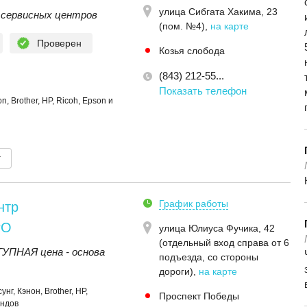
улица Сибгата Хакима, 23
 сервисных центров
(пом. №4)
,
на карте
Проверен
Козья слобода
(843) 212-55...
Показать телефон
 Brother, HP, Ricoh, Epson и
т
График работы
нтр
РО
улица Юлиуса Фучика, 42
(отдельный вход справа от 6
ПНАЯ цена - основа
подъезда, со стороны
дороги)
,
на карте
г, Кэнон, Brother, HP,
Проспект Победы
ендов