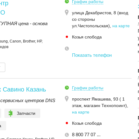
График работы
нтр
РО
улица Декабристов, 8 (вход
со стороны
ПНАЯ цена - основа
ул.Чистопольская)
,
на карте
Козья слобода
ng, Canon, Brother, HP,
ендов
Показать телефон
т
График работы
к Савино Казань
проспект Ямашева, 93 ( 1
 сервисных центров DNS
этаж, магазин Технопоинт)
,
на карте
Запчасти
Козья слобода
а
8 800 77 07 ...