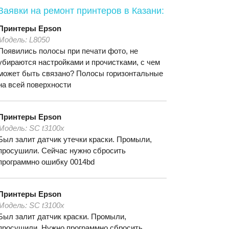
Заявки на ремонт принтеров
в Казани:
Принтеры
Epson
Модель:
L8050
Появились полосы при печати фото, не
убираются настройками и прочистками, с чем
может быть связано? Полосы горизонтальные
на всей поверхности
Принтеры
Epson
Модель:
SC t3100x
Был залит датчик утечки краски. Промыли,
просушили. Сейчас нужно сбросить
программно ошибку 0014bd
Принтеры
Epson
Модель:
SC t3100x
Был залит датчик краски. Промыли,
просушили. Нужно программно сбросить