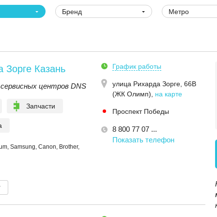
Бренд
Метро
График работы
 Зорге Казань
улица Рихарда Зорге, 66В
 сервисных центров DNS
(ЖК Олимп)
,
на карте
Запчасти
Проспект Победы
а
8 800 77 07 ...
Показать телефон
m, Samsung, Canon, Brother,
т