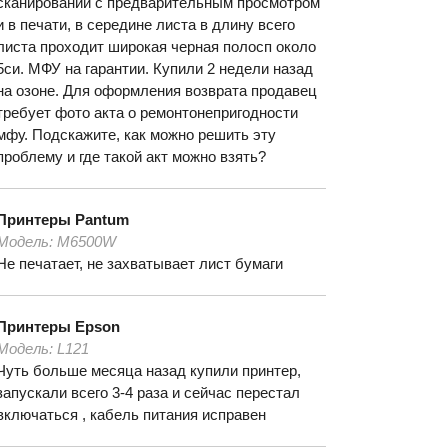
сканировании с предварительным просмотром
и в печати, в середине листа в длину всего
листа проходит широкая черная полосп около
5си. МФУ на гарантии. Купили 2 недели назад
на озоне. Для оформления возврата продавец
требует фото акта о ремонтонепригодности
мфу. Подскажите, как можно решить эту
проблему и где такой акт можно взять?
Принтеры
Pantum
Модель:
M6500W
Не печатает, не захватывает лист бумаги
Принтеры
Epson
Модель:
L121
Чуть больше месяца назад купили принтер,
запускали всего 3-4 раза и сейчас перестал
включаться , кабель питания исправен