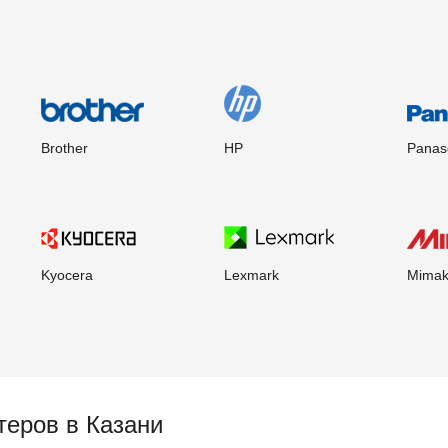
Brother
HP
Panas
Kyocera
Lexmark
Mimak
нтеров
в Казани