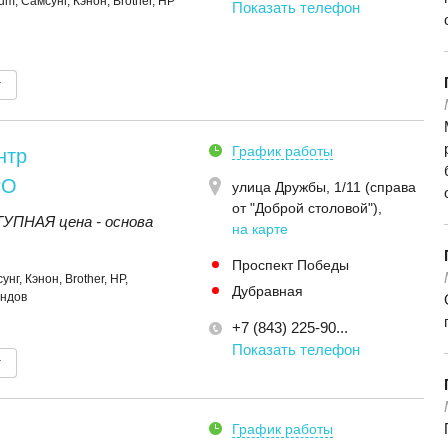
m, Самсунг, Кэнон, Brother, HP
Показать телефон
т
График работы
нтр
РО
улица Дружбы, 1/11 (справа
от "Доброй столовой")
,
ПНАЯ цена - основа
на карте
Проспект Победы
г, Кэнон, Brother, HP,
Дубравная
ендов
+7 (843) 225-90...
Показать телефон
т
График работы