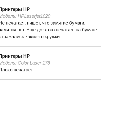
Принтеры
HP
Модель:
HPLaserjet1020
Не печатает, пишет, что замятие бумаги,
замятия нет. Еще до этого печатал, на бумаге
отражались какие-то кружки
Принтеры
HP
Модель:
Color Laser 178
Плохо печатает