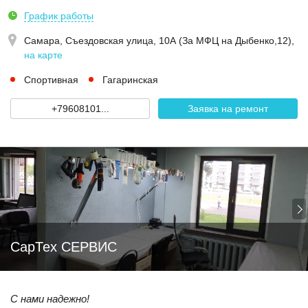
График работы
Самара,
Съездовская улица, 10А (За МФЦ на Дыбенко,12)
,
на карте
Спортивная
Гагаринская
+79608101...
Заявка на ремонт
СарТех СЕРВИС
С нами надежно!