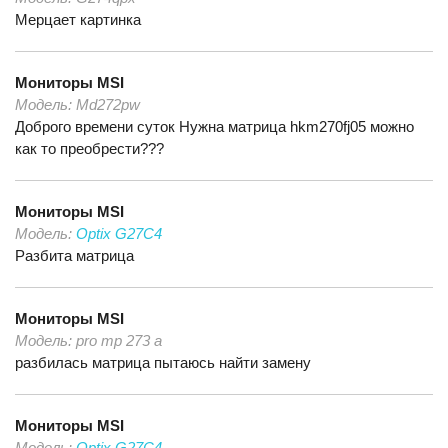
Мерцает картинка
Мониторы
MSI
Модель:
Md272pw
Доброго времени суток Нужна матрица hkm270fj05 можно
как то преобрести???
Мониторы
MSI
Модель:
Optix G27C4
Разбита матрица
Мониторы
MSI
Модель:
pro mp 273 a
разбилась матрица пытаюсь найти замену
Мониторы
MSI
Модель:
Optix G27C4