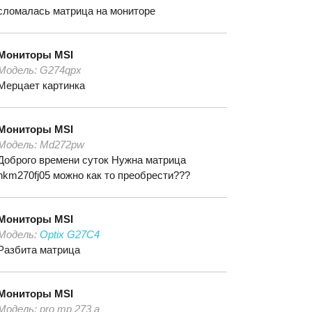
сломалась матрица на мониторе
Мониторы
MSI
Модель:
G274qpx
Мерцает картинка
Мониторы
MSI
Модель:
Md272pw
Доброго времени суток Нужна матрица
hkm270fj05 можно как то преобрести???
Мониторы
MSI
Модель:
Optix G27C4
Разбита матрица
Мониторы
MSI
Модель:
pro mp 273 a