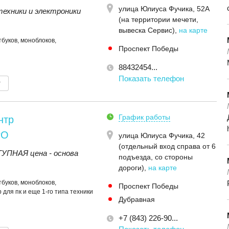
улица Юлиуса Фучика, 52А
ехники и электроники
(на территории мечети,
вывеска Сервис)
,
на карте
буков, моноблоков,
Проспект Победы
88432454...
Показать телефон
т
График работы
нтр
РО
улица Юлиуса Фучика, 42
(отдельный вход справа от 6
ПНАЯ цена - основа
подъезда, со стороны
дороги)
,
на карте
буков, моноблоков,
Проспект Победы
 для пк и еще 1-го типа техники
Дубравная
+7 (843) 226-90...