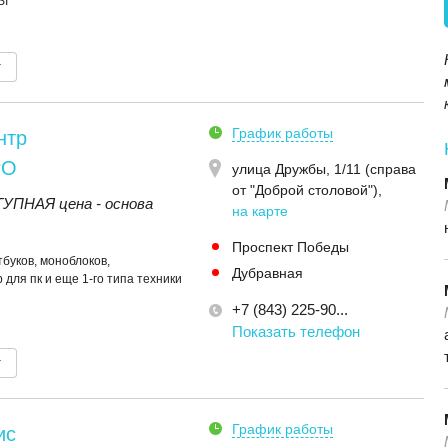
SI
т
График работы
нтр
РО
улица Дружбы, 1/11 (справа
от "Доброй столовой")
,
ПНАЯ цена - основа
на карте
Проспект Победы
буков, моноблоков,
Дубравная
 для пк и еще 1-го типа техники
+7 (843) 225-90...
Показать телефон
т
График работы
ис