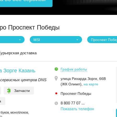
тро Проспект Победы
MSI
Проспект Поб
Курьерская доставка
График работы
 Зорге Казань
улица Рихарда Зорге, 66В
 сервисных центров DNS
(ЖК Олимп)
,
на карте
Запчасти
Проспект Победы
а
8 800 77 07 ...
Показать телефон
буков, моноблоков,