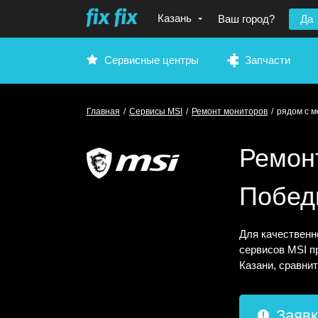
Казань
Ваш город?
Да
Сервисные центры
Запчасти
Главная
/
Сервисы MSI
/
Ремонт мониторов
/
рядом с 
Ремон
Побед
Для качественн
сервисов MSI п
Казани, сравни
Заявк