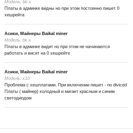
Модель:
bk-x
Платы в админке видны но при этом постоянно пишет 0
хешрейта
Асики, Майнеры
Baikal miner
Модель:
bk-x
Платы в админке видит но при этом не начинаются
работать и висят на 0 хешрейте
Асики, Майнеры
Baikal miner
Модель:
x10
Проблема с хешплатами. При включении пишет - no diviced
Платы ( майнер) холодный и мигает красным и синим
светодиодом