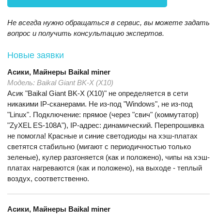
Не всегда нужно обращаться в сервис, вы можете задать
вопрос и получить консультацию экспертов.
Новые заявки
Асики, Майнеры
Baikal miner
Модель:
Baikal Giant BK-X (X10)
Асик "Baikal Giant BK-X (X10)" не определяется в сети
никакими IP-сканерами. Не из-под "Windows", не из-под
"Linux". Подключение: прямое (через "свич" (коммутатор)
"ZyXEL ES-108A"), IP-адрес: динамический. Перепрошивка
не помогла! Красные и синие светодиоды на хэш-платах
светятся стабильно (мигают с периодичностью только
зеленые), кулер разгоняется (как и положено), чипы на хэш-
платах нагреваются (как и положено), на выходе - теплый
воздух, соответственно.
Асики, Майнеры
Baikal miner